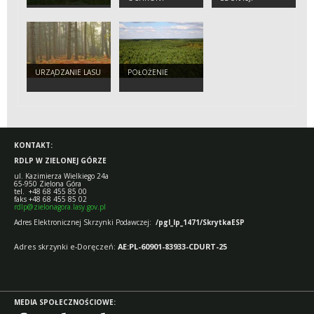
MAŁOLETNICH
PRZYRODNICZO-
LEŚNEJ W
JEZIORACH
WYSOKICH
URZĄDZANIE LASU
POŁOŻENIE
KONTAKT:
RDLP W ZIELONEJ GÓRZE
ul. Kazimierza Wielkiego 24a
65-950 Zielona Góra
tel. +48 68 455 85 00
faks +48 68 455 85 02
rdlp@zielonagora.lasy.gov.pl
Adres Elektronicznej Skrzynki Podawczej:
/pgl_lp_1471/SkrytkaESP
Adres skrzynki e-Doręczeń:
AE:PL-60901-83933-CDURT-25
MEDIA SPOŁECZNOŚCIOWE: