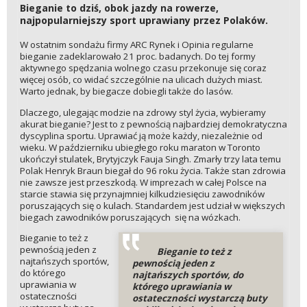
Bieganie to dziś, obok jazdy na rowerze,
najpopularniejszy sport uprawiany przez Polaków.
W ostatnim sondażu firmy ARC Rynek i Opinia regularne
bieganie zadeklarowało 21 proc. badanych. Do tej formy
aktywnego spędzania wolnego czasu przekonuje się coraz
więcej osób, co widać szczególnie na ulicach dużych miast.
Warto jednak, by biegacze dobiegli także do lasów.
Dlaczego, ulegając modzie na zdrowy styl życia, wybieramy
akurat bieganie? Jest to z pewnością najbardziej demokratyczna
dyscyplina sportu. Uprawiać ją może każdy, niezależnie od
wieku. W październiku ubiegłego roku maraton w Toronto
ukończył stulatek, Brytyjczyk Fauja Singh. Zmarły trzy lata temu
Polak Henryk Braun biegał do 96 roku życia. Także stan zdrowia
nie zawsze jest przeszkodą. W imprezach w całej Polsce na
starcie stawia się przynajmniej kilkudziesięciu zawodników
poruszających się o kulach. Standardem jest udział w większych
biegach zawodników poruszających się na wózkach.
Bieganie to też z
pewnością jeden z
Bieganie to też z
najtańszych sportów,
pewnością jeden z
do którego
najtańszych sportów, do
uprawiania w
którego uprawiania w
ostateczności
ostateczności wystarczą buty