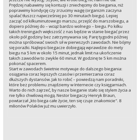
Prędzej nabawimy się kontuzji i zniechęcimy do biegania, niż
poprawimy kondycję czy zrzucimy wagę (organizm zaczyna
spalać tłuszcz najwcześniej po 30 minutach biegu). Lepiej
zacząć od kilkuminutowego marszu, przejść do marszobiegu, a
dopiero później do – wciąż bardzo wolnego – biegu. Po kilku
takich treningach większość z nas będzie w stanie biegać przez
około pół godziny bez zatrzymywania się. Parę tygodni później
można spróbować swoich sił w pierwszych zawodach. Nie bójmy
się porażki. Najlepsi biegacze dobiegają wprawdzie do mety
biegu na 5 km w około 15 minut, jednak limit na ukończenie
takich zawodów to zwykle 60 minut. W godzinę te 5 km można
pokonać spacerem.
Start w zawodach świetnie motywuje do dalszego biegania:
osiągania coraz lepszych czasów i przemierzania coraz
dłuższych dystansów. Jak to robić – powiedzą nam poradniki,
które bez problemu znajdziemy w Internecie czy księgarniach.
Warto do nich zajrzeć, by nasze bieganie stało się stylem życia a
nie tylko chwilową mogą. Nestor biegaczy Henryk Braun,
powtarzał „kto biega całe życie, ten się czuje znakomicie". 8
milionów Polaków już mu uwierzyło.