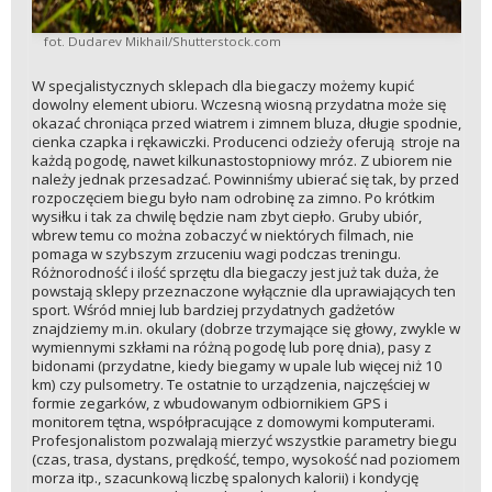
fot. Dudarev Mikhail/Shutterstock.com
W specjalistycznych sklepach dla biegaczy możemy kupić
dowolny element ubioru. Wczesną wiosną przydatna może się
okazać chroniąca przed wiatrem i zimnem bluza, długie spodnie,
cienka czapka i rękawiczki. Producenci odzieży oferują stroje na
każdą pogodę, nawet kilkunastostopniowy mróz. Z ubiorem nie
należy jednak przesadzać. Powinniśmy ubierać się tak, by przed
rozpoczęciem biegu było nam odrobinę za zimno. Po krótkim
wysiłku i tak za chwilę będzie nam zbyt ciepło. Gruby ubiór,
wbrew temu co można zobaczyć w niektórych filmach, nie
pomaga w szybszym zrzuceniu wagi podczas treningu.
Różnorodność i ilość sprzętu dla biegaczy jest już tak duża, że
powstają sklepy przeznaczone wyłącznie dla uprawiających ten
sport. Wśród mniej lub bardziej przydatnych gadżetów
znajdziemy m.in. okulary (dobrze trzymające się głowy, zwykle w
wymiennymi szkłami na różną pogodę lub porę dnia), pasy z
bidonami (przydatne, kiedy biegamy w upale lub więcej niż 10
km) czy pulsometry. Te ostatnie to urządzenia, najczęściej w
formie zegarków, z wbudowanym odbiornikiem GPS i
monitorem tętna, współpracujące z domowymi komputerami.
Profesjonalistom pozwalają mierzyć wszystkie parametry biegu
(czas, trasa, dystans, prędkość, tempo, wysokość nad poziomem
morza itp., szacunkową liczbę spalonych kalorii) i kondycję