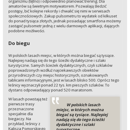
organizmu (tętno) i odpowiednio planować trening. Dla
amatorów są świetnym motywatorem. Pozwalają śledzić
postępy, bić kolejne rekordy i chwalić się nimi w serwisach
społecznościowych. Zakup pulsometru to wydatek od kilkuset
do ponad tysiąca złotych, jednak posiadając smartfona możemy
zastąpić pulsometr jedną z wielu darmowych aplikacji, dających
podobne możliwości.
Do biegu
W polskich lasach miejsc, w których można biegać są tysiące.
Najlepiej nadają się do tego ścieżki dydaktyczne i szlaki
turystyczne. Samych ścieżek dydaktycznych, czyli szklaków
poprowadzonych wzdłuż najciekawszych obiektów
przyrodniczych czy miejsc historycznych, oznakowanych
tablicami informacyjnymi, jest w lasach blisko 500. Oprócz tego
leśnicy wyznaczyli ponad 22 tys. km pieszych szlaków. To
dystans odpowiadający ponad 520 maratonom.
W lasach powstają też
pierwsze trasy
W polskich lasach
przeznaczone
miejsc, w których można
specjalnie dla
biegać są tysiące. Najlepiej
biegaczy. Na
nadają się do tego ścieżki
przykład, leśnicy z
dydaktyczne i szlaki
Kalisza Pomorskiego
turystyczne