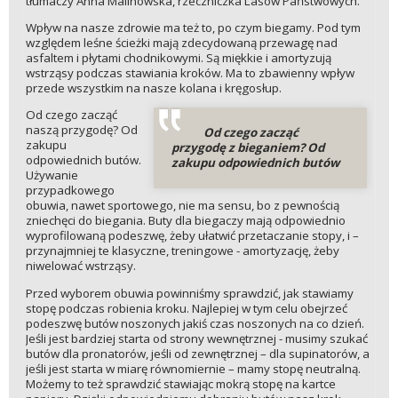
tłumaczy Anna Malinowska, rzeczniczka Lasów Państwowych.
Wpływ na nasze zdrowie ma też to, po czym biegamy. Pod tym
względem leśne ścieżki mają zdecydowaną przewagę nad
asfaltem i płytami chodnikowymi. Są miękkie i amortyzują
wstrząsy podczas stawiania kroków. Ma to zbawienny wpływ
przede wszystkim na nasze kolana i kręgosłup.
Od czego zacząć
naszą przygodę? Od
Od czego zacząć
zakupu
przygodę z bieganiem? Od
odpowiednich butów.
zakupu odpowiednich butów
Używanie
przypadkowego
obuwia, nawet sportowego, nie ma sensu, bo z pewnością
zniechęci do biegania. Buty dla biegaczy mają odpowiednio
wyprofilowaną podeszwę, żeby ułatwić przetaczanie stopy, i –
przynajmniej te klasyczne, treningowe - amortyzację, żeby
niwelować wstrząsy.
Przed wyborem obuwia powinniśmy sprawdzić, jak stawiamy
stopę podczas robienia kroku. Najlepiej w tym celu obejrzeć
podeszwę butów noszonych jakiś czas noszonych na co dzień.
Jeśli jest bardziej starta od strony wewnętrznej - musimy szukać
butów dla pronatorów, jeśli od zewnętrznej – dla supinatorów, a
jeśli jest starta w miarę równomiernie – mamy stopę neutralną.
Możemy to też sprawdzić stawiając mokrą stopę na kartce