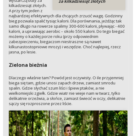
wystarczą buty za
za kilkadziesiąt złotych
kilkadziesiąt złotych.
A przy tym jeden z
najbardziej efektywnych dla chcących zrzucić wagę. Godzinny
bieg pozwala spalić tysiąc kalorii. Dla porównania, jeżdżąc tak
samo długo na rowerze spalimy 300-600 kalorii, pływając - 400
kalorii, a uprawiając aerobic – około 550 kalorii. Do tego biegać
możemy o każdej porze roku (przy odpowiednim
zabezpieczeniu, biegaczom niestraszne są nawet
kilkunastostopniowe mrozy) i wszędzie. Choć najlepiej, rzecz
jasna, po lesie.
Zielona bieżnia
Dlaczego właśnie tam? Powód jest oczywisty. O ile przyjemniej
biega się tam, gdzie unosi zapach drzew, zamiast smrodu
spalin. Gdzie słychać szum liści i śpiew ptaków, a nie
wielkomiejski zgiełk. Gdzie wiatr nie wieje nam w twarz, tylko
delikatnie orzeźwia, a słońce, zamiast świecić w oczy, delikatnie
sączy się rozproszone przez liście.