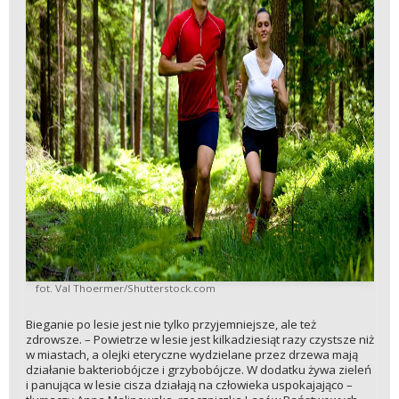
fot. Val Thoermer/Shutterstock.com
Bieganie po lesie jest nie tylko przyjemniejsze, ale też
zdrowsze. – Powietrze w lesie jest kilkadziesiąt razy czystsze niż
w miastach, a olejki eteryczne wydzielane przez drzewa mają
działanie bakteriobójcze i grzybobójcze. W dodatku żywa zieleń
i panująca w lesie cisza działają na człowieka uspokajająco –