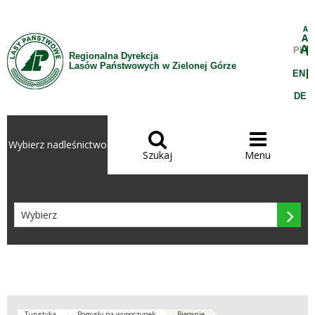
Przejdź do treści
A
A
A
PL
Regionalna Dyrekcja
Lasów Państwowych w Zielonej Górze
EN
DE


Wybierz nadleśnictwo
Szukaj
Menu

Turystyka
Pomysły na wypoczynek
Bieganie