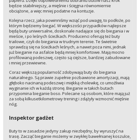
papieru. Dzięki odpowiedniemu dobraniu butów nasz krok
będzie stabilniejszy, a mięśnie i ścięgna równomiernie
obciążone, a więc mniej podatne na kontuzje.
Kolejna rzecz, jaka powinniśmy wziąć pod uwagę, to podłoże, po
którym będziemy biegać. W większości przypadków najlepsze
będą buty uniwersalne, doskonale nadające się do biegania i w
mieście, i po leśnych ścieżkach. Producenci oferują też buty
trailowe, czyli do biegania w trudnym terenie. Te świetnie
sprawdzą się na ścieżkach leśnych, a nawet poza nimi, jednak
już bieganie na asfalcie będą mniej komfortowe. Mają mocno
profilowaną podeszwę, często są cięższe, bardziej zabudowane
i mniej przewiewne.
Coraz większą popularność zdobywają buty do biegania
naturalnego. Są prawie zupełnie pozbawione amortyzacji, mają
głęboko nacinaną podeszwę i miękką cholewkę, co umożliwia
wyginanie ich w każdą stronę. Bieganie w takich butach
przypomina bieganie boso. Polecane są osobom, które mają już
za sobą kilkusetkilometrowy trening i zdążyły wzmocnić mięśnie
nóg.
Inspektor gadżet
Buty to w zasadzie jedyny zakup niezbędny, by wyruszyć na
trasę. Zacząć bieganie możemy w zwykłej bawełnianej koszulce,