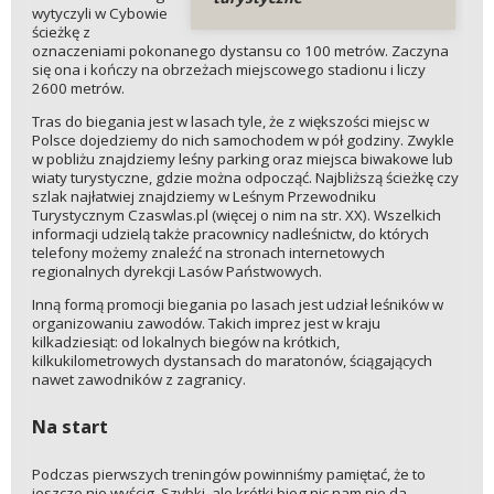
wytyczyli w Cybowie
ścieżkę z
oznaczeniami pokonanego dystansu co 100 metrów. Zaczyna
się ona i kończy na obrzeżach miejscowego stadionu i liczy
2600 metrów.
Tras do biegania jest w lasach tyle, że z większości miejsc w
Polsce dojedziemy do nich samochodem w pół godziny. Zwykle
w pobliżu znajdziemy leśny parking oraz miejsca biwakowe lub
wiaty turystyczne, gdzie można odpocząć. Najbliższą ścieżkę czy
szlak najłatwiej znajdziemy w Leśnym Przewodniku
Turystycznym Czaswlas.pl (więcej o nim na str. XX). Wszelkich
informacji udzielą także pracownicy nadleśnictw, do których
telefony możemy znaleźć na stronach internetowych
regionalnych dyrekcji Lasów Państwowych.
Inną formą promocji biegania po lasach jest udział leśników w
organizowaniu zawodów. Takich imprez jest w kraju
kilkadziesiąt: od lokalnych biegów na krótkich,
kilkukilometrowych dystansach do maratonów, ściągających
nawet zawodników z zagranicy.
Na start
Podczas pierwszych treningów powinniśmy pamiętać, że to
jeszcze nie wyścig. Szybki, ale krótki bieg nic nam nie da.