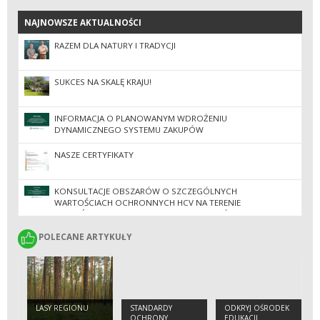
NAJNOWSZE AKTUALNOŚCI
NAJNOWSZE AKTUALNOŚCI
RAZEM DLA NATURY I TRADYCJI
SUKCES NA SKALĘ KRAJU!
INFORMACJA O PLANOWANYM WDROŻENIU
DYNAMICZNEGO SYSTEMU ZAKUPÓW
NASZE CERTYFIKATY
KONSULTACJE OBSZARÓW O SZCZEGÓLNYCH
WARTOŚCIACH OCHRONNYCH HCV NA TERENIE
NADLEŚNICTW REGIONALNEJ DYREKCJI LASÓW
PAŃSTWOWYCH W ZIELONEJ GÓRZE
POLECANE ARTYKUŁY
POLECANE ARTYKUŁY
LASY REGIONU
STANDARDY
ODKRYJ OŚRODEK
OCHRONY
EDUKACJI