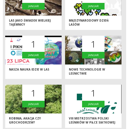
JANUAR
JANUAR
LAS JAKO ŚWIADEK WIELKIEJ
MIĘDZYNARODOWY DZIEŃ
TAJEMNICY
LASÓW
1
1
JANUAR
JANUAR
NASZA NAUKA IDZIE W LAS
NOWE TECHNOLOGIE W
LEŚNICTWIE
1
1
JANUAR
JANUAR
ROBINIA, AKACJA CZY
VIII MISTRZOSTWA POLSKI
GROCHODRZEW?
LEŚNIKÓW W PIŁCE SIATKOWEJ