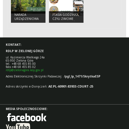
NARADA
PTASIA GODZINKA,
URZĄDZENIOWA
CZYLI ZIMOWE
DLA
LICZENIE PTAKÓW
NADLEŚNICTWA
BABIMOST
KONTAKT:
RDLP W ZIELONEJ GÓRZE
ul. Kazimierza Wielkiego 24a
65-950 Zielona Góra
tel. +48 68 455 85 00
faks +48 68 455 85 02
rdlp@zielonagora.lasy.gov.pl
Adres Elektronicznej Skrzynki Podawczej:
/pgl_lp_1471/SkrytkaESP
Adres skrzynki e-Doręczeń:
AE:PL-60901-83933-CDURT-25
MEDIA SPOŁECZNOŚCIOWE: