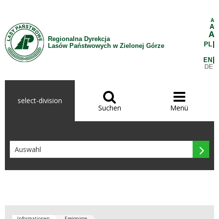
Zum Inhalt wechseln
A
A
A
Regionalna Dyrekcja
PL
Lasów Państwowych w Zielonej Górze
EN
DE


select-division
Suchen
Menü

Informationen
Ereignisse