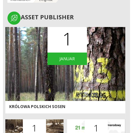
ASSET PUBLISHER
ASSET PUBLISHER
1
JANUAR
KRÓLOWA POLSKICH SOSEN
1
1