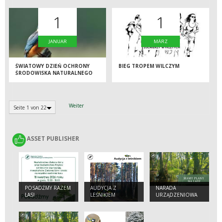
1
1
JANUAR
MÄRZ
ŚWIATOWY DZIEŃ OCHRONY
BIEG TROPEM WILCZYM
ŚRODOWISKA NATURALNEGO
Weiter
Seite 1 von 22
ASSET PUBLISHER
ASSET PUBLISHER
POSADŹMY RAZEM
AUDYCJA Z
NARADA
LAS!
LEŚNIKIEM
URZĄDZENIOWA
DLA
NADLEŚNICTWA
ŚWIEBODZIN