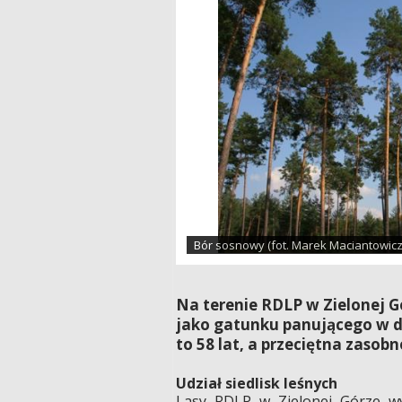
Bór sosnowy (fot. Marek Maciantowicz
Na terenie RDLP w Zielonej G
jako gatunku panującego w d
to 58 lat, a przeciętna zasob
Udział siedlisk leśnych
Lasy RDLP w Zielonej Górze wy