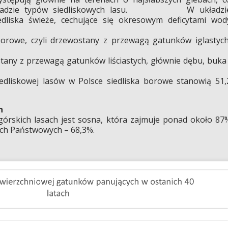
w układzie typów siedliskowych lasu. W układzi
edliska świeże, cechujące się okresowym deficytami wod
 borowe, czyli drzewostany z przewagą gatunków iglastych
ostany z przewagą gatunków liściastych, głównie dębu, buka 
edliskowej lasów w Polsce siedliska borowe stanowią 51,
h
órskich lasach jest sosna, która zajmuje ponad około 87
ach Państwowych – 68,3%.