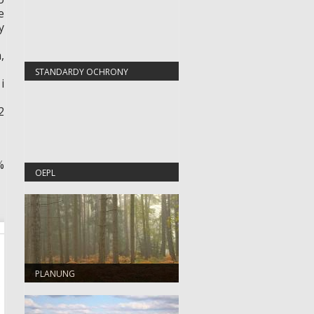
e
y
,
STANDARDY OCHRONY
i
MAŁOLETNICH
2
%
OEPL
PLANUNG