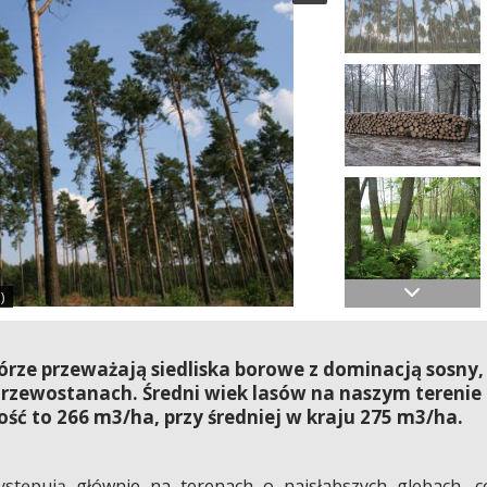
)
órze przeważają siedliska borowe z dominacją sosny,
rzewostanach. Średni wiek lasów na naszym terenie
ność to 266 m3/ha, przy średniej w kraju 275 m3/ha.
stępują głównie na terenach o najsłabszych glebach, c