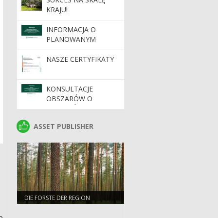
KRAJU!
INFORMACJA O
PLANOWANYM
WDROŻENIU
DYNAMICZNEGO
NASZE CERTYFIKATY
SYSTEMU ZAKUPÓW
KONSULTACJE
OBSZARÓW O
SZCZEGÓLNYCH
WARTOŚCIACH
ASSET PUBLISHER
ASSET PUBLISHER
OCHRONNYCH HCV
NA TERENIE
NADLEŚNICTW
REGIONALNEJ
DYREKCJI LASÓW
PAŃSTWOWYCH W
ZIELONEJ GÓRZE
DIE FORSTE DER REGION
o