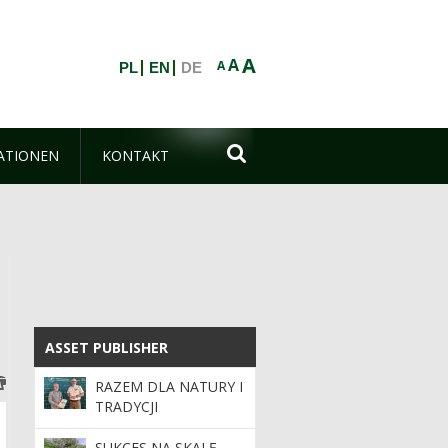
A
A
A
PL
EN
DE

ATIONEN
KONTAKT
ASSET PUBLISHER
ASSET PUBLISHER
RAZEM DLA NATURY I
TRADYCJI
SUKCES NA SKALĘ