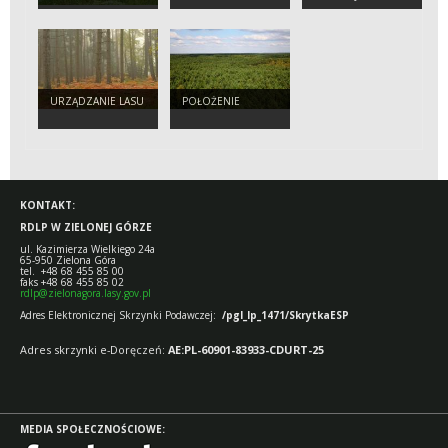
MAŁOLETNICH
PRZYRODNICZO-
LEŚNEJ W
JEZIORACH
WYSOKICH
URZĄDZANIE LASU
POŁOŻENIE
KONTAKT:
RDLP W ZIELONEJ GÓRZE
ul. Kazimierza Wielkiego 24a
65-950 Zielona Góra
tel. +48 68 455 85 00
faks +48 68 455 85 02
rdlp@zielonagora.lasy.gov.pl
Adres Elektronicznej Skrzynki Podawczej:
/pgl_lp_1471/SkrytkaESP
Adres skrzynki e-Doręczeń:
AE:PL-60901-83933-CDURT-25
MEDIA SPOŁECZNOŚCIOWE: