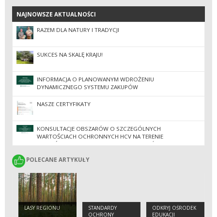
NAJNOWSZE AKTUALNOŚCI
NAJNOWSZE AKTUALNOŚCI
RAZEM DLA NATURY I TRADYCJI
SUKCES NA SKALĘ KRAJU!
INFORMACJA O PLANOWANYM WDROŻENIU
DYNAMICZNEGO SYSTEMU ZAKUPÓW
NASZE CERTYFIKATY
KONSULTACJE OBSZARÓW O SZCZEGÓLNYCH
WARTOŚCIACH OCHRONNYCH HCV NA TERENIE
NADLEŚNICTW REGIONALNEJ DYREKCJI LASÓW
PAŃSTWOWYCH W ZIELONEJ GÓRZE
POLECANE ARTYKUŁY
POLECANE ARTYKUŁY
LASY REGIONU
STANDARDY
ODKRYJ OŚRODEK
OCHRONY
EDUKACJI