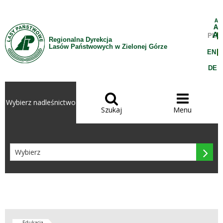
Przejdź do treści
A
A
A
PL
Regionalna Dyrekcja
Lasów Państwowych w Zielonej Górze
EN
DE


Wybierz nadleśnictwo
Szukaj
Menu

Edukacja