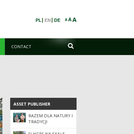
A
A
A
PL
EN
DE

CONTACT
ASSET PUBLISHER
ASSET PUBLISHER
RAZEM DLA NATURY I
TRADYCJI
SUKCES NA SKALĘ