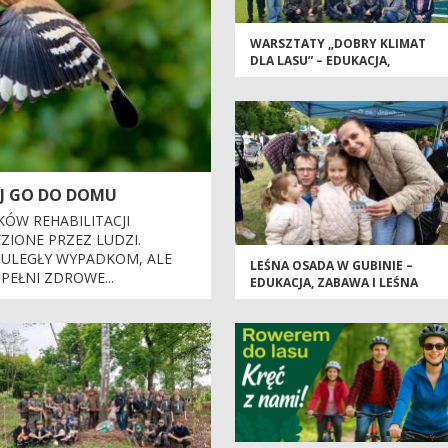
WARSZTATY „DOBRY KLIMAT
DLA LASU” – EDUKACJA,
INSPIRACJA I WSPÓLNA
TROSKA O PRZYRODĘ
RAJ GO DO DOMU
ÓW REHABILITACJI
ZIONE PRZEZ LUDZI.
 ULEGŁY WYPADKOM, ALE
LEŚNA OSADA W GUBINIE –
PEŁNI ZDROWE...
EDUKACJA, ZABAWA I LEŚNA
INSPIRACJA PODCZAS 62.
EDYCJI „WIOSNY NAD NYSĄ”