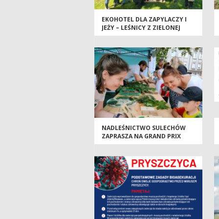
EKOHOTEL DLA ZAPYLACZY I
JEŻY – LEŚNICY Z ZIELONEJ
GÓRY Z WYJĄTKOWYM
PREZENTEM NA ŚWIATOWY
DZIEŃ PSZCZÓŁ
NADLEŚNICTWO SULECHÓW
ZAPRASZA NA GRAND PRIX
KACZMAREK ELECTRIC MTB –
ETAP W SULECHOWIE JUŻ 18
MAJA 2025 R.!