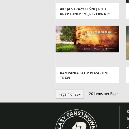
AKCJA STRAŻY LEŚNEJ POD
KRYPTONIMEM „REZERWAT”
KAMPANIA STOP POŻAROM
TRAW
— 20 Items per Page
Page 4 of 28
K
R
u