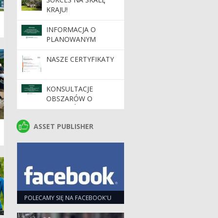
KRAJU!
INFORMACJA O
PLANOWANYM
WDROŻENIU
DYNAMICZNEGO
NASZE CERTYFIKATY
SYSTEMU ZAKUPÓW
KONSULTACJE
OBSZARÓW O
SZCZEGÓLNYCH
WARTOŚCIACH
ASSET PUBLISHER
ASSET PUBLISHER
OCHRONNYCH HCV
NA TERENIE
NADLEŚNICTW
REGIONALNEJ
DYREKCJI LASÓW
PAŃSTWOWYCH W
ZIELONEJ GÓRZE
POLECAMY SIĘ NA FACEBOOK'U