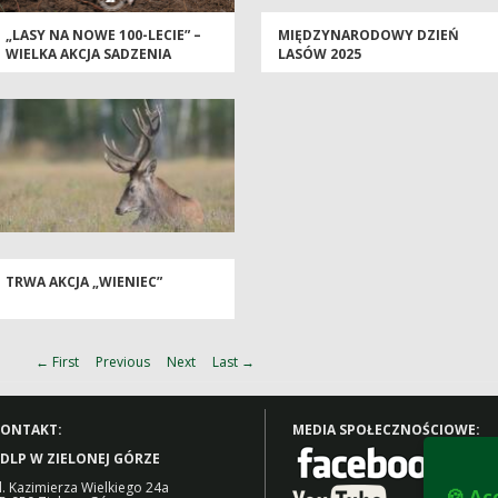
„LASY NA NOWE 100-LECIE” –
MIĘDZYNARODOWY DZIEŃ
WIELKA AKCJA SADZENIA
LASÓW 2025
DRZEW
TRWA AKCJA „WIENIEC”
← First
Previous
Next
Last →
ONTAKT:
MEDIA SPOŁECZNOŚCIOWE:
DLP W ZIELONEJ GÓRZE
l. Kazimierza Wielkiego 24a
🍪 Ac