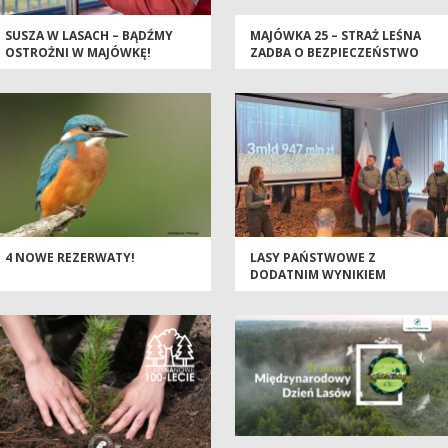
SUSZA W LASACH – BĄDŹMY
MAJÓWKA 25 – STRAŻ LEŚNA
OSTROŻNI W MAJÓWKĘ!
ZADBA O BEZPIECZEŃSTWO
4 NOWE REZERWATY!
LASY PAŃSTWOWE Z
DODATNIM WYNIKIEM
FINANSOWYM ZA 2024 ROK