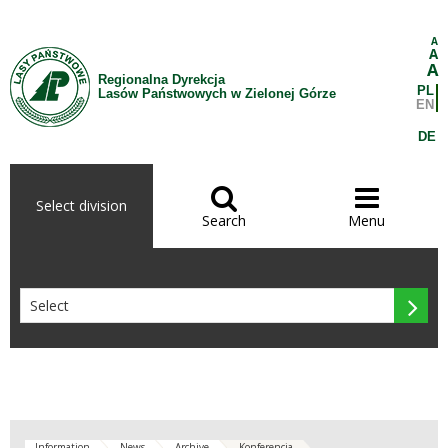
Skip to Content
A
A
A
Regionalna Dyrekcja
PL
Lasów Państwowych w Zielonej Górze
EN
DE


Select division
Search
Menu

Information
News
Archive
Konferencja