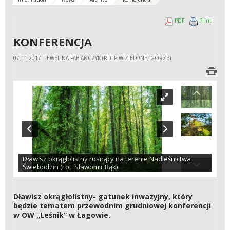
Convert Konferencja
Konfere
PDF
Print
to
KONFERENCJA
07.11.2017 | EWELINA FABIAŃCZYK (RDLP W ZIELONEJ GÓRZE)
Dławisz okrągłolistny rosnący na terenie Nadleśnictwa
Świebodzin (Fot. Sławomir Bąk)
Dławisz okrągłolistny- gatunek inwazyjny, który
będzie tematem przewodnim grudniowej konferencji
w OW „Leśnik” w Łagowie.