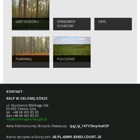
LASY REGIONU
STANDARDY
OEPL
OCHRONY
MAŁOLETNICH
PLANNING
POŁOŻENIE
KONTAKT:
RDLP W ZIELONEJ GÓRZE
ul. Kazimierza Wielkiego 24a
65-950 Zielona Góra
tel. +48 68 455 85 00
faks +48 68 455 85 02
rdlp@zielonagora.lasy.gov.pl
Adres Elektronicznej Skrzynki Podawczej:
/pgl_lp_1471/SkrytkaESP
Adres skrzynki e-Doręczeń:
AE:PL-60901-83933-CDURT-25