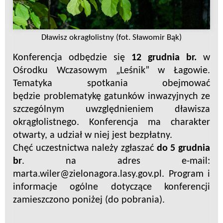
Dławisz okragłolistny (fot. Sławomir Bąk)
Konferencja odbędzie się
12 grudnia br.
w
Ośrodku Wczasowym „Leśnik” w Łagowie.
Tematyka spotkania obejmować
będzie problematykę gatunków inwazyjnych ze
szczególnym uwzględnieniem dławisza
okrągłolistnego. Konferencja ma charakter
otwarty, a udział w niej jest bezpłatny.
Chęć uczestnictwa należy zgłaszać
do 5 grudnia
br
. na adres e-mail:
marta.wiler@zielonagora.lasy.gov.pl
. Program i
informacje ogólne
dotyczące konferencji
zamieszczono poniżej (do pobrania).