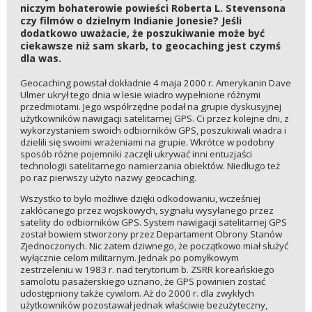
niczym bohaterowie powieści Roberta L. Stevensona
czy filmów o dzielnym Indianie Jonesie? Jeśli
dodatkowo uważacie, że poszukiwanie może być
ciekawsze niż sam skarb, to geocaching jest czymś
dla was.
Geocaching powstał dokładnie 4 maja 2000 r. Amerykanin Dave
Ulmer ukrył tego dnia w lesie wiadro wypełnione różnymi
przedmiotami. Jego współrzędne podał na grupie dyskusyjnej
użytkowników nawigacji satelitarnej GPS. Ci przez kolejne dni, z
wykorzystaniem swoich odbiorników GPS, poszukiwali wiadra i
dzielili się swoimi wrażeniami na grupie. Wkrótce w podobny
sposób różne pojemniki zaczęli ukrywać inni entuzjaści
technologii satelitarnego namierzania obiektów. Niedługo też
po raz pierwszy użyto nazwy geocaching.
Wszystko to było możliwe dzięki odkodowaniu, wcześniej
zakłócanego przez wojskowych, sygnału wysyłanego przez
satelity do odbiorników GPS. System nawigacji satelitarnej GPS
został bowiem stworzony przez Departament Obrony Stanów
Zjednoczonych. Nic zatem dziwnego, że początkowo miał służyć
wyłącznie celom militarnym. Jednak po pomyłkowym
zestrzeleniu w 1983 r. nad terytorium b. ZSRR koreańskiego
samolotu pasażerskiego uznano, że GPS powinien zostać
udostępniony także cywilom. Aż do 2000 r. dla zwykłych
użytkowników pozostawał jednak właściwie bezużyteczny,