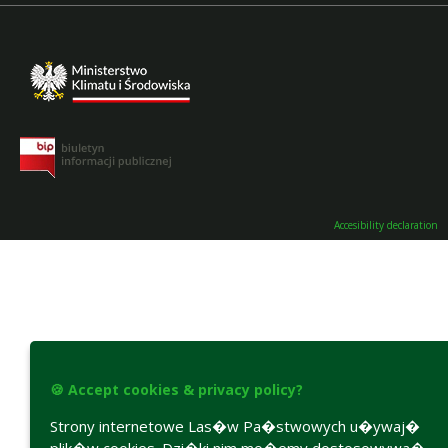
Accesibility declaration
🍪 Accept cookies & privacy policy?
Strony internetowe Las�w Pa�stwowych u�ywaj�