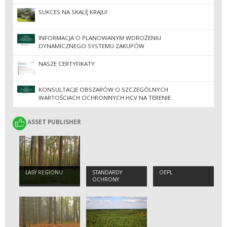
SUKCES NA SKALĘ KRAJU!
INFORMACJA O PLANOWANYM WDROŻENIU
DYNAMICZNEGO SYSTEMU ZAKUPÓW
NASZE CERTYFIKATY
KONSULTACJE OBSZARÓW O SZCZEGÓLNYCH
WARTOŚCIACH OCHRONNYCH HCV NA TERENIE
NADLEŚNICTW REGIONALNEJ DYREKCJI LASÓW
PAŃSTWOWYCH W ZIELONEJ GÓRZE
ASSET PUBLISHER
ASSET PUBLISHER
LASY REGIONU
STANDARDY
OEPL
OCHRONY
MAŁOLETNICH