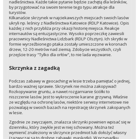
nadleśnictwa. Każde takie pytanie będzie zachętą dla leśników,
by przygotować na swoim terenie tego typu atrakcje dla
turystów.
Kilkanaście skrzynek w najciekawszych miejscach swoich lasów
ukryli np. leśnicy z Nadleśnictwa Katowice (RDLP Katowice). Opis
każdej z nich przybliża przy okazji historię miejsca. Reakcje
internautów są entuzjastyczne. Wysoko poprzeczkę zawiesili
pracownicy Nadleśnictwa Lidzbark (RDLP Olsztyn). Ich skrytki w
formie wyrzeźbionego ptaka zostały umieszczone w koronach
drzew, 12-20 metrów nad ziemią. Zdobycie wszystkich, czyli
przejście trasy "Tylko dla orłów", to nie lada wyzwanie.
Skrzynka z zagadką
Podczas zabawy w geocaching w lesie trzeba pamiętać o jednej,
bardzo ważnej sprawie. Skrzynek nie można zakopywać!
Rozkopywanie gruntu, a nawet rozgarnianie ściółki to
niszczenie lasów. Jest to wykroczenie karane grzywną. Właśnie
ze względu na ochronę lasów, niektóre serwisy internetowe nie
pozwalają w swoich bazach na rejestrację skrzynek zakopanych
w lesie.
Zgodnie ze zwyczajem, znalazca skrzynki powinien wpisać się w
dzienniku, który zwykle jest w niej schowany. Można też
wymienić znaleziony w skrzynce przedmiot lub dołożyć własny
(zazwyczaj są to drobne zabawki, maskotki). W przypadku