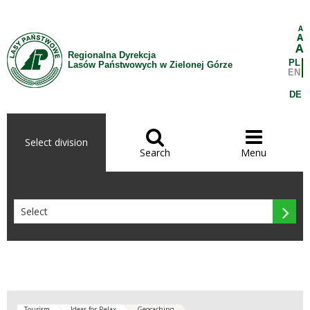
Skip to Content
A
A
A
Regionalna Dyrekcja
PL
Lasów Państwowych w Zielonej Górze
EN
DE


Select division
Search
Menu

Tourism
Ideas for Relax
Geocaching