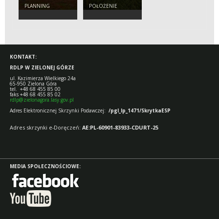
PLANNING
POŁOŻENIE
KONTAKT:
RDLP W ZIELONEJ GÓRZE
ul. Kazimierza Wielkiego 24a
65-950 Zielona Góra
tel. +48 68 455 85 00
faks +48 68 455 85 02
rdlp@zielonagora.lasy.gov.pl
Adres Elektronicznej Skrzynki Podawczej:
/pgl_lp_1471/SkrytkaESP
Adres skrzynki e-Doręczeń:
AE:PL-60901-83933-CDURT-25
MEDIA SPOŁECZNOŚCIOWE: