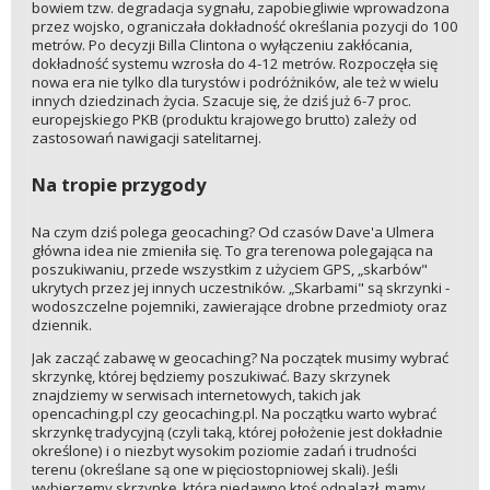
bowiem tzw. degradacja sygnału, zapobiegliwie wprowadzona
przez wojsko, ograniczała dokładność określania pozycji do 100
metrów. Po decyzji Billa Clintona o wyłączeniu zakłócania,
dokładność systemu wzrosła do 4-12 metrów. Rozpoczęła się
nowa era nie tylko dla turystów i podróżników, ale też w wielu
innych dziedzinach życia. Szacuje się, że dziś już 6-7 proc.
europejskiego PKB (produktu krajowego brutto) zależy od
zastosowań nawigacji satelitarnej.
Na tropie przygody
Na czym dziś polega geocaching? Od czasów Dave'a Ulmera
główna idea nie zmieniła się. To gra terenowa polegająca na
poszukiwaniu, przede wszystkim z użyciem GPS, „skarbów"
ukrytych przez jej innych uczestników. „Skarbami" są skrzynki -
wodoszczelne pojemniki, zawierające drobne przedmioty oraz
dziennik.
Jak zacząć zabawę w geocaching? Na początek musimy wybrać
skrzynkę, której będziemy poszukiwać. Bazy skrzynek
znajdziemy w serwisach internetowych, takich jak
opencaching.pl czy geocaching.pl. Na początku warto wybrać
skrzynkę tradycyjną (czyli taką, której położenie jest dokładnie
określone) i o niezbyt wysokim poziomie zadań i trudności
terenu (określane są one w pięciostopniowej skali). Jeśli
wybierzemy skrzynkę, którą niedawno ktoś odnalazł, mamy