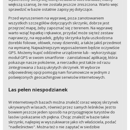
większą szansę, że nie została jeszcze zniszczona. Warto więc
sprawdzić w bazie ostatnie zapisy jej dotyczące.
Przed wyruszeniem na wyprawę, poza zanotowaniem
wszystkich szczegółów dotyczących skrzynki, dobrze jest
przejrzeć mapę, żeby zapoznać się z terenem. Na wyprawę
warto wziąć łopatkę i rękawice, przydać może się też zestaw
naprawczy, na wypadek, gdyby skrzynka była uszkodzona
(torebki foliowe, ołówek, nowy dziennik), a także jakiś przedmiot
na wymianę. Najważniejszym wyposażeniem będzie oczywiście
GPS. Możemy kupić oddzielne urządzenie lub - wykorzystując
moduł GPS w swoim smartfonie - zainstalować aplikację, która
pokazuje nasze położenie, a nierzadko jest także od razu
zintegrowana z bazą ukrytych skrzynek. W wyborze
odpowiedniej opcji pomogą nam forumowicze w jednym z
poświęconych geocachingowi serwisów internetowych.
Las pełen niespodzianek
W internetowych bazach można znaleźć coraz więcej skrzynek
ukrywanych w lasach, również przez samych leśników. Jest to
bowiem jeszcze jeden sposób na przyciągnięcie turystów do
lasów i pokazanie ich piękna. Chcąc znaleźć w bazie takie
skrzynki, najlepiej w wyszukiwarce jako ich właściciela, podać
"nadleśnictwo". Można też o nie zapytać w siedzibie