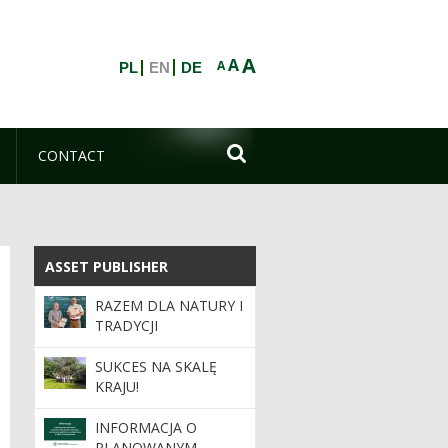
A
A
A
PL
EN
DE

CONTACT
ASSET PUBLISHER
ASSET PUBLISHER
RAZEM DLA NATURY I
TRADYCJI
SUKCES NA SKALĘ
KRAJU!
INFORMACJA O
PLANOWANYM