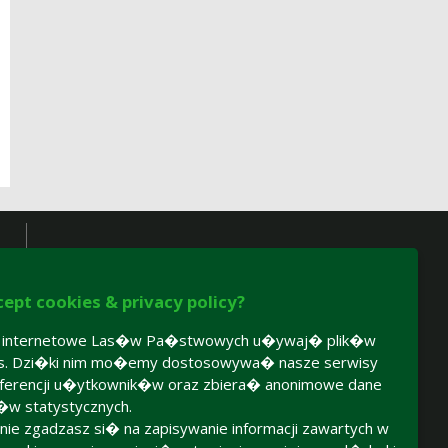
cept cookies & privacy policy?
y internetowe Las�w Pa�stwowych u�ywaj� plik�w
es. Dzi�ki nim mo�emy dostosowywa� nasze serwisy
ferencji u�ytkownik�w oraz zbiera� anonimowe dane
�w statystycznych.
 nie zgadzasz si� na zapisywanie informacji zawartych w