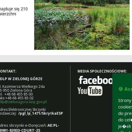
ajduje się 210
wierzchni
ONTAKT:
MEDIA SPOŁECZNOŚCIOWE:
DLP W ZIELONEJ GÓRZE
l. Kazimierza Wielkiego 24a
🍪 Ac
5-950 Zielona Góra
el. +48 68 455 85 00
aks +48 68 455 85 02
Stron
dlp@zielonagora.lasy.gov.pl
cooki
dres Elektronicznej Skrzynki
do pre
odawczej:
/pgl_lp_1471/SkrytkaESP
do cel
dres skrzynki e-Doręczeń:
AE:PL-
Je�eli
0901-83933-CDURT-25