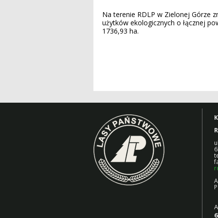
Na terenie RDLP w Zielonej Górze zn
użytków ekologicznych o łącznej po
1736,93 ha.
K
R
u
6
t
f
r
A
P
A
6