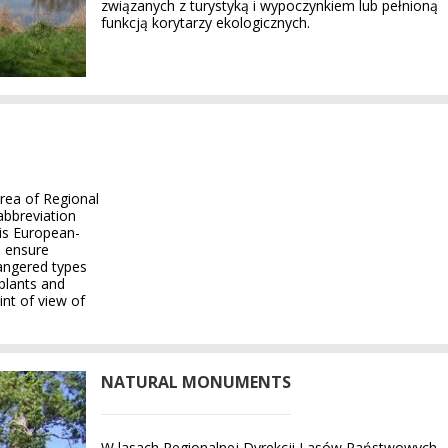
związanych z turystyką i wypoczynkiem lub pełnioną
funkcją korytarzy ekologicznych.
rea of Regional
abbreviation
is European-
o ensure
angered types
plants and
nt of view of
NATURAL MONUMENTS
W lasach Regionalnej Dyrekcji Lasów Państwowych