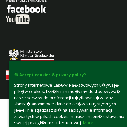
MEDIA SPOŁECZNOŚCIOWE:
🍪 Accept cookies & privacy policy?
Strony internetowe Las�w Pa�stwowych u�ywaj�
plik�w cookies. Dzi�ki nim mo�emy dostosowywa�
Accesibility declaration
nasze serwisy do preferencji u�ytkownik�w oraz
zbiera� anonimowe dane do cel�w statystycznych.
Je�eli nie zgadzasz si� na zapisywanie informacji
zawartych w plikach cookies, musisz zmieni� ustawienia
swojej przegl�darki internetowej.
More