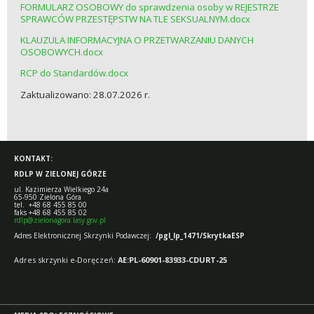
FORMULARZ OSOBOWY do sprawdzenia osoby w REJESTRZE
SPRAWCÓW PRZESTĘPSTW NA TLE SEKSUALNYM.docx
KLAUZULA INFORMACYJNA O PRZETWARZANIU DANYCH
OSOBOWYCH.docx
RCP do Standardów.docx
Zaktualizowano: 28.07.2026 r.
KONTAKT:
RDLP W ZIELONEJ GÓRZE
ul. Kazimierza Wielkiego 24a
65-950 Zielona Góra
tel. +48 68 455 85 00
faks +48 68 455 85 02
rdlp@zielonagora.lasy.gov.pl
Adres Elektronicznej Skrzynki Podawczej:
/pgl_lp_1471/SkrytkaESP
Adres skrzynki e-Doręczeń:
AE:PL-60901-83933-CDURT-25