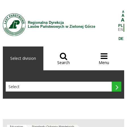
Skip to Content
A
A
A
Regionalna Dyrekcja
PL
Lasów Państwowych w Zielonej Górze
EN
DE


Select division
Search
Menu

Education
Standardy Ochrony Małoletnich