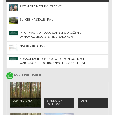
RAZEM DLA NATURY I TRADYCJI
SUKCES NA SKALĘ KRAJU!
INFORMACJA O PLANOWANYM WDROŻENIU
DYNAMICZNEGO SYSTEMU ZAKUPÓW
NASZE CERTYFIKATY
KONSULTACJE OBSZARÓW O SZCZEGÓLNYCH
WARTOŚCIACH OCHRONNYCH HCV NA TERENIE
NADLEŚNICTW REGIONALNEJ DYREKCJI LASÓW
PAŃSTWOWYCH W ZIELONEJ GÓRZE
ASSET PUBLISHER
ASSET PUBLISHER
LASY REGIONU
STANDARDY
OEPL
OCHRONY
MAŁOLETNICH