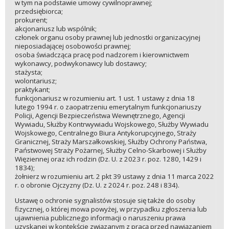
w tym na podstawie umowy cywilnoprawnej;
przedsiębiorca;
prokurent;
akcjonariusz lub wspólnik;
członek organu osoby prawnej lub jednostki organizacyjnej
nieposiadającej osobowości prawnej;
osoba świadcząca pracę pod nadzorem i kierownictwem
wykonawcy, podwykonawcy lub dostawcy;
stażysta;
wolontariusz;
praktykant;
funkcjonariusz w rozumieniu art. 1 ust. 1 ustawy z dnia 18
lutego 1994 r. o zaopatrzeniu emerytalnym funkcjonariuszy
Policji, Agencji Bezpieczeństwa Wewnętrznego, Agencji
Wywiadu, Służby Kontrwywiadu Wojskowego, Służby Wywiadu
Wojskowego, Centralnego Biura Antykorupcyjnego, Straży
Granicznej, Straży Marszałkowskiej, Służby Ochrony Państwa,
Państwowej Straży Pożarnej, Służby Celno-Skarbowej i Służby
Więziennej oraz ich rodzin (Dz. U. z 2023 r. poz. 1280, 1429 i
1834);
żołnierz w rozumieniu art. 2 pkt 39 ustawy z dnia 11 marca 2022
r. o obronie Ojczyzny (Dz. U. z 2024 r. poz. 248 i 834).
Ustawę o ochronie sygnalistów stosuje się także do osoby
fizycznej, o której mowa powyżej, w przypadku zgłoszenia lub
ujawnienia publicznego informacji o naruszeniu prawa
uzyskanej w kontekście związanym z pracą przed nawiązaniem