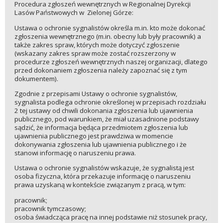
Procedura zgłoszeń wewnętrznych w Regionalnej Dyrekcji
Lasów Państwowych w Zielonej Górze:
Ustawa o ochronie sygnalistów określa m.in. kto może dokonać
zgłoszenia wewnętrznego (m.in. obecny lub były pracownik) a
także zakres spraw, których może dotyczyć zgłoszenie
(wskazany zakres spraw może zostać rozszerzony w
procedurze zgłoszeń wewnętrznych naszej organizacji, dlatego
przed dokonaniem zgłoszenia należy zapoznać się z tym
dokumentem).
Zgodnie z przepisami Ustawy o ochronie sygnalistów,
sygnalista podlega ochronie określonej w przepisach rozdziału
2 tej ustawy od chwili dokonania zgłoszenia lub ujawnienia
publicznego, pod warunkiem, że miał uzasadnione podstawy
sądzić, że informacja będąca przedmiotem zgłoszenia lub
ujawnienia publicznego jest prawdziwa w momencie
dokonywania zgłoszenia lub ujawnienia publicznego i że
stanowi informację o naruszeniu prawa.
Ustawa o ochronie sygnalistów wskazuje, że sygnalistą jest
osoba fizyczna, która przekazuje informację o naruszeniu
prawa uzyskaną w kontekście związanym z pracą, w tym:
pracownik;
pracownik tymczasowy;
osoba świadcząca pracę na innej podstawie niż stosunek pracy,