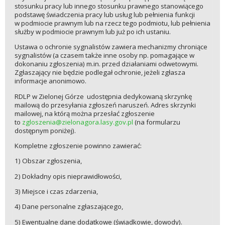
stosunku pracy lub innego stosunku prawnego stanowiącego
podstawę świadczenia pracy lub usług lub pełnienia funkcji
w podmiocie prawnym lub na rzecz tego podmiotu, lub pełnienia
służby w podmiocie prawnym lub już po ich ustaniu.
Ustawa o ochronie sygnalistów zawiera mechanizmy chroniące
sygnalistów (a czasem także inne osoby np. pomagające w
dokonaniu zgłoszenia) m.in. przed działaniami odwetowymi.
Zgłaszający nie będzie podlegał ochronie, jeżeli zgłasza
informacje anonimowo.
RDLP w Zielonej Górze udostępnia dedykowaną skrzynkę
mailową do przesyłania zgłoszeń naruszeń. Adres skrzynki
mailowej, na którą można przesłać zgłoszenie
to
zgloszenia@zielonagora.lasy.gov.pl
(na formularzu
dostępnym poniżej).
Kompletne zgłoszenie powinno zawierać:
1) Obszar zgłoszenia,
2) Dokładny opis nieprawidłowości,
3) Miejsce i czas zdarzenia,
4) Dane personalne zgłaszającego,
5) Ewentualne dane dodatkowe (świadkowie, dowody).