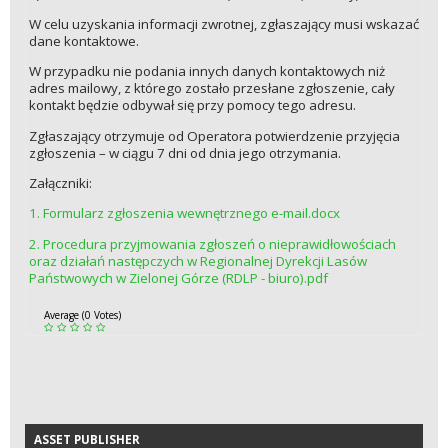
W celu uzyskania informacji zwrotnej, zgłaszający musi wskazać
dane kontaktowe.
W przypadku nie podania innych danych kontaktowych niż
adres mailowy, z którego zostało przesłane zgłoszenie, cały
kontakt będzie odbywał się przy pomocy tego adresu.
Zgłaszający otrzymuje od Operatora potwierdzenie przyjęcia
zgłoszenia – w ciągu 7 dni od dnia jego otrzymania.
Załączniki:
1. Formularz zgłoszenia wewnętrznego e-mail.docx
2. Procedura przyjmowania zgłoszeń o nieprawidłowościach
oraz działań następczych w Regionalnej Dyrekcji Lasów
Państwowych w Zielonej Górze (RDLP - biuro).pdf
Average (0 Votes)
ASSET PUBLISHER
ASSET PUBLISHER