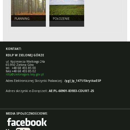
PLANNING
POŁOŻENIE
KONTAKT:
RDLP W ZIELONEJ GÓRZE
ul. Kazimierza Wielkiego 24a
65-950 Zielona Góra
tel. +48 68 455 85 00
faks +48 68 455 85 02
rdlp@zielonagora.lasy.gov.pl
Adres Elektronicznej Skrzynki Podawczej:
/pgl_lp_1471/SkrytkaESP
Adres skrzynki e-Doręczeń:
AE:PL-60901-83933-CDURT-25
MEDIA SPOŁECZNOŚCIOWE: