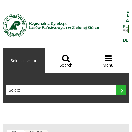
Skip to Content
A
A
A
Regionalna Dyrekcja
PL
Lasów Państwowych w Zielonej Górze
EN
DE


Select division
Search
Menu

Contact
Sygnaliści