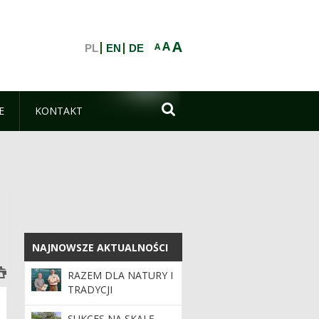
A
A
A
PL
EN
DE

E
KONTAKT
NAJNOWSZE AKTUALNOŚCI
NAJNOWSZE AKTUALNOŚCI
RAZEM DLA NATURY I
TRADYCJI
SUKCES NA SKALĘ