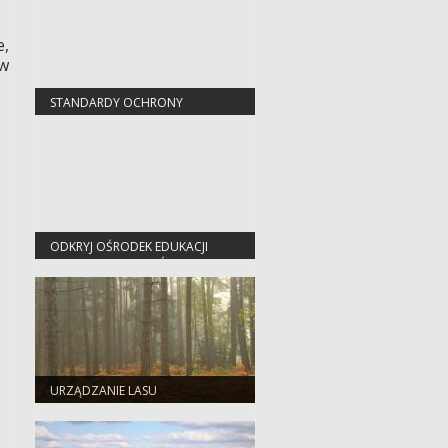
e,
 w
STANDARDY OCHRONY
MAŁOLETNICH
ODKRYJ OŚRODEK EDUKACJI
PRZYRODNICZO-LEŚNEJ W
JEZIORACH WYSOKICH
URZĄDZANIE LASU