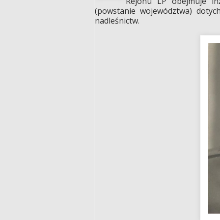
Rejonu LP obejmuje inż
(powstanie województwa) dotych
nadleśnictw.