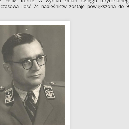
. Feliks Kunze. W wyniku zmian zasięgu terytorialne
czasowa ilość 74 nadleśnictw zostaje powiększona do 