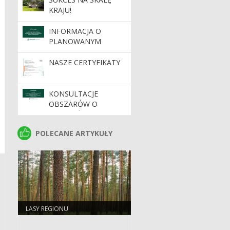
KRAJU!
INFORMACJA O
PLANOWANYM
WDROŻENIU
DYNAMICZNEGO
NASZE CERTYFIKATY
SYSTEMU ZAKUPÓW
KONSULTACJE
OBSZARÓW O
SZCZEGÓLNYCH
WARTOŚCIACH
POLECANE ARTYKUŁY
POLECANE ARTYKUŁY
OCHRONNYCH HCV
NA TERENIE
NADLEŚNICTW
REGIONALNEJ
DYREKCJI LASÓW
PAŃSTWOWYCH W
ZIELONEJ GÓRZE
LASY REGIONU