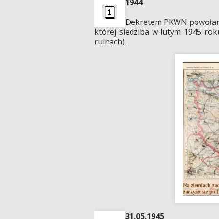
1944
Dekretem PKWN powołana 
której siedziba w lutym 1945 rok
ruinach).
31.05.1945