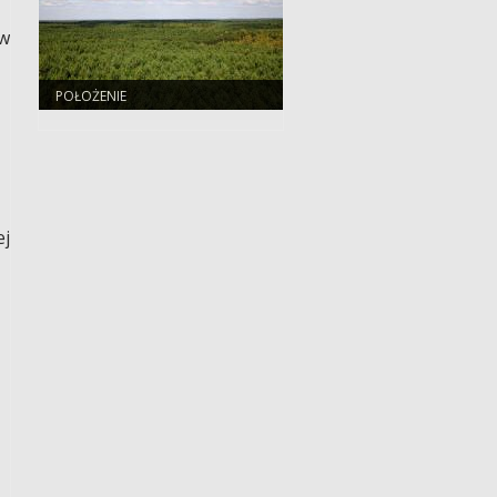
w
POŁOŻENIE
ej