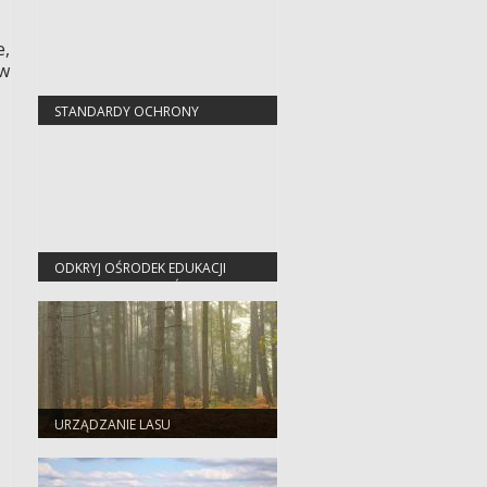
e,
 w
STANDARDY OCHRONY
MAŁOLETNICH
ODKRYJ OŚRODEK EDUKACJI
PRZYRODNICZO-LEŚNEJ W
JEZIORACH WYSOKICH
URZĄDZANIE LASU