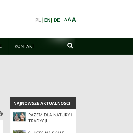
A
A
A
PL
EN
DE

E
KONTAKT
NAJNOWSZE AKTUALNOŚCI
NAJNOWSZE AKTUALNOŚCI
RAZEM DLA NATURY I
TRADYCJI
SUKCES NA SKALĘ