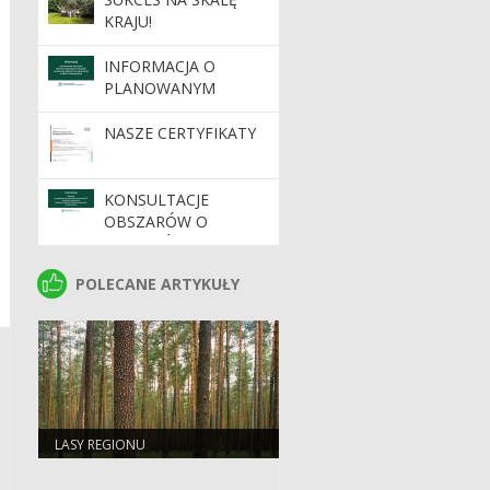
KRAJU!
INFORMACJA O
PLANOWANYM
WDROŻENIU
DYNAMICZNEGO
NASZE CERTYFIKATY
SYSTEMU ZAKUPÓW
KONSULTACJE
OBSZARÓW O
SZCZEGÓLNYCH
WARTOŚCIACH
POLECANE ARTYKUŁY
POLECANE ARTYKUŁY
OCHRONNYCH HCV
NA TERENIE
NADLEŚNICTW
REGIONALNEJ
DYREKCJI LASÓW
PAŃSTWOWYCH W
ZIELONEJ GÓRZE
LASY REGIONU