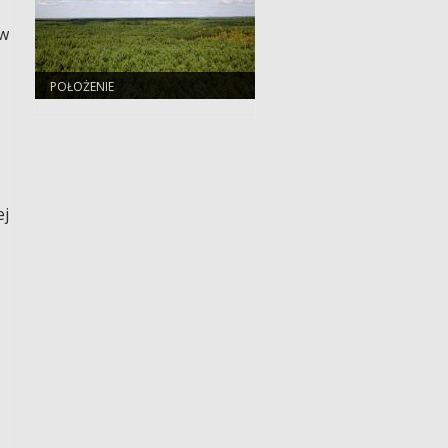
w
POŁOŻENIE
ej