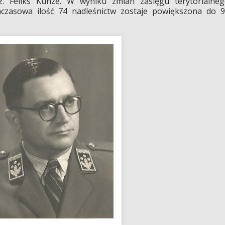
. Feliks Kunze. W wyniku zmian zasięgu terytorialne
czasowa ilość 74 nadleśnictw zostaje powiększona do 