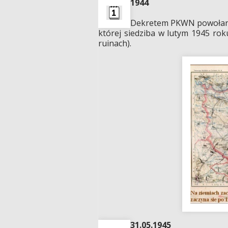
1944
Dekretem PKWN powołana 
której siedziba w lutym 1945 rok
ruinach).
31.05.1945