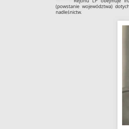
Rejonu LP obejmuje inż
(powstanie województwa) dotych
nadleśnictw.