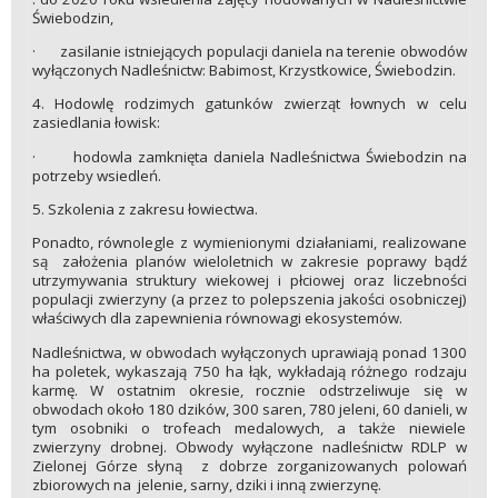
Świebodzin,
· zasilanie istniejących populacji daniela na terenie obwodów
wyłączonych Nadleśnictw: Babimost, Krzystkowice, Świebodzin.
4. Hodowlę rodzimych gatunków zwierząt łownych w celu
zasiedlania łowisk:
· hodowla zamknięta daniela Nadleśnictwa Świebodzin na
potrzeby wsiedleń.
5. Szkolenia z zakresu łowiectwa.
Ponadto, równolegle z wymienionymi działaniami, realizowane
są założenia planów wieloletnich w zakresie poprawy bądź
utrzymywania struktury wiekowej i płciowej oraz liczebności
populacji zwierzyny (a przez to polepszenia jakości osobniczej)
właściwych dla zapewnienia równowagi ekosystemów.
Nadleśnictwa, w obwodach wyłączonych uprawiają ponad 1300
ha poletek, wykaszają 750 ha łąk, wykładają różnego rodzaju
karmę. W ostatnim okresie, rocznie odstrzeliwuje się w
obwodach około 180 dzików, 300 saren, 780 jeleni, 60 danieli, w
tym osobniki o trofeach medalowych, a także niewiele
zwierzyny drobnej. Obwody wyłączone nadleśnictw RDLP w
Zielonej Górze słyną z dobrze zorganizowanych polowań
zbiorowych na jelenie, sarny, dziki i inną zwierzynę.