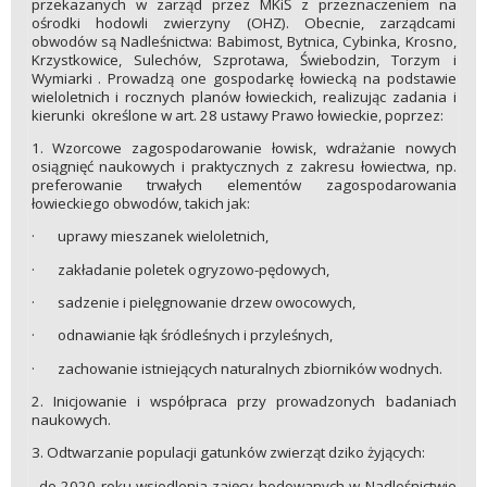
przekazanych w zarząd przez MKiŚ z przeznaczeniem na
ośrodki hodowli zwierzyny (OHZ). Obecnie, zarządcami
obwodów są Nadleśnictwa: Babimost, Bytnica, Cybinka, Krosno,
Krzystkowice, Sulechów, Szprotawa, Świebodzin, Torzym i
Wymiarki . Prowadzą one gospodarkę łowiecką na podstawie
wieloletnich i rocznych planów łowieckich, realizując zadania i
kierunki określone w art. 28 ustawy Prawo łowieckie, poprzez:
1. Wzorcowe zagospodarowanie łowisk, wdrażanie nowych
osiągnięć naukowych i praktycznych z zakresu łowiectwa, np.
preferowanie trwałych elementów zagospodarowania
łowieckiego obwodów, takich jak:
· uprawy mieszanek wieloletnich,
· zakładanie poletek ogryzowo-pędowych,
· sadzenie i pielęgnowanie drzew owocowych,
· odnawianie łąk śródleśnych i przyleśnych,
· zachowanie istniejących naturalnych zbiorników wodnych.
2. Inicjowanie i współpraca przy prowadzonych badaniach
naukowych.
3. Odtwarzanie populacji gatunków zwierząt dziko żyjących:
. do 2020 roku wsiedlenia zajęcy hodowanych w Nadleśnictwie