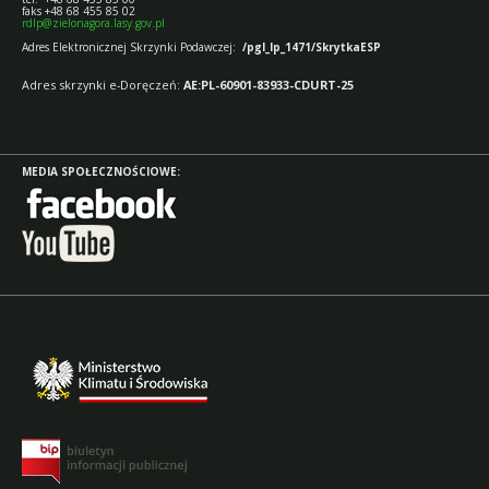
faks +48 68 455 85 02
rdlp@zielonagora.lasy.gov.pl
Adres Elektronicznej Skrzynki Podawczej:
/pgl_lp_1471/SkrytkaESP
Adres skrzynki e-Doręczeń:
AE:PL-60901-83933-CDURT-25
MEDIA SPOŁECZNOŚCIOWE: