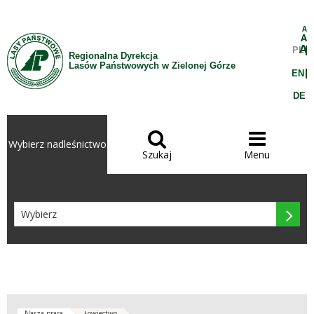
Przejdź do treści
A
A
A
PL
Regionalna Dyrekcja
Lasów Państwowych w Zielonej Górze
EN
DE


Wybierz nadleśnictwo
Szukaj
Menu

Nasza praca
Łowiectwo