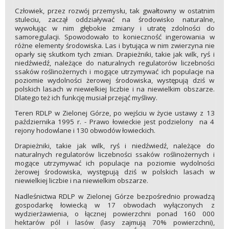
Człowiek, przez rozwój przemysłu, tak gwałtowny w ostatnim
stuleciu, zaczął oddziaływać na środowisko naturalne,
wywołując w nim głębokie zmiany i utratę zdolności do
samoregulacji. Spowodowało to konieczność ingerowania w
różne elementy środowiska. Las i bytująca w nim zwierzyna nie
oparły się skutkom tych zmian. Drapieżniki, takie jak wilk, ryś i
niedźwiedź, należące do naturalnych regulatorów liczebności
ssaków roślinożernych i mogące utrzymywać ich populacje na
poziomie wydolności żerowej środowiska, występują dziś w
polskich lasach w niewielkiej liczbie i na niewielkim obszarze.
Dlatego też ich funkcję musiał przejąć myśliwy.
Teren RDLP w Zielonej Górze, po wejściu w życie ustawy z 13
października 1995 r. - Prawo łowieckie jest podzielony na 4
rejony hodowlane i 130 obwodów łowieckich.
Drapieżniki, takie jak wilk, ryś i niedźwiedź, należące do
naturalnych regulatorów liczebności ssaków roślinożernych i
mogące utrzymywać ich populacje na poziomie wydolności
żerowej środowiska, występują dziś w polskich lasach w
niewielkiej liczbie i na niewielkim obszarze.
Nadleśnictwa RDLP w Zielonej Górze bezpośrednio prowadzą
gospodarkę łowiecką w 17 obwodach wyłączonych z
wydzierżawienia, o łącznej powierzchni ponad 160 000
hektarów pól i lasów (lasy zajmują 70% powierzchni),