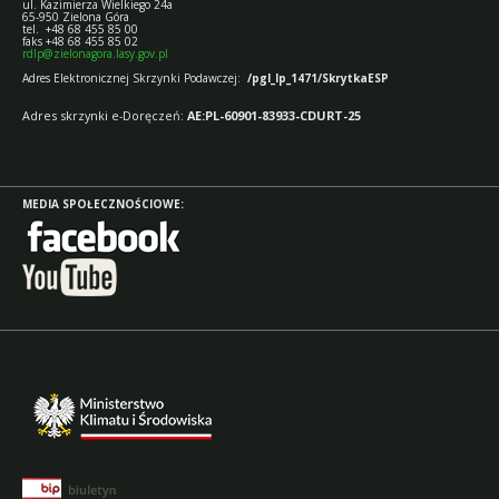
ul. Kazimierza Wielkiego 24a
65-950 Zielona Góra
tel. +48 68 455 85 00
faks +48 68 455 85 02
rdlp@zielonagora.lasy.gov.pl
Adres Elektronicznej Skrzynki Podawczej:
/pgl_lp_1471/SkrytkaESP
Adres skrzynki e-Doręczeń:
AE:PL-60901-83933-CDURT-25
MEDIA SPOŁECZNOŚCIOWE: