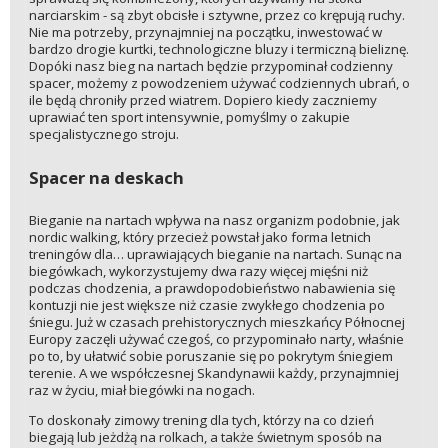
narciarskim - są zbyt obcisłe i sztywne, przez co krępują ruchy.
Nie ma potrzeby, przynajmniej na początku, inwestować w
bardzo drogie kurtki, technologiczne bluzy i termiczną bieliznę.
Dopóki nasz bieg na nartach będzie przypominał codzienny
spacer, możemy z powodzeniem używać codziennych ubrań, o
ile będą chroniły przed wiatrem. Dopiero kiedy zaczniemy
uprawiać ten sport intensywnie, pomyślmy o zakupie
specjalistycznego stroju.
Spacer na deskach
Bieganie na nartach wpływa na nasz organizm podobnie, jak
nordic walking, który przecież powstał jako forma letnich
treningów dla… uprawiających bieganie na nartach. Sunąc na
biegówkach, wykorzystujemy dwa razy więcej mięśni niż
podczas chodzenia, a prawdopodobieństwo nabawienia się
kontuzji nie jest większe niż czasie zwykłego chodzenia po
śniegu. Już w czasach prehistorycznych mieszkańcy Północnej
Europy zaczęli używać czegoś, co przypominało narty, właśnie
po to, by ułatwić sobie poruszanie się po pokrytym śniegiem
terenie. A we współczesnej Skandynawii każdy, przynajmniej
raz w życiu, miał biegówki na nogach.
To doskonały zimowy trening dla tych, którzy na co dzień
biegają lub jeżdżą na rolkach, a także świetnym sposób na