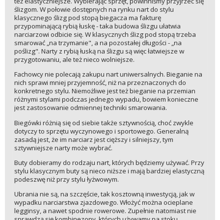
też elastyczniejsze. Wybierając sprzęt, powinniśmy przyjrzeć się
ślizgom. W połowie dostępnych na rynku nart do stylu
klasycznego ślizg pod stopą biegacza ma fakturę
przypominającą rybią łuskę - taka budowa ślizgu ułatwia
narciarzowi odbicie się. W klasycznych ślizg pod stopą trzeba
smarować „na trzymanie", a na pozostałej długości - „na
poślizg". Narty z rybią łuską na ślizgu są więc łatwiejsze w
przygotowaniu, ale też nieco wolniejsze.
Fachowcy nie polecają zakupu nart uniwersalnych. Bieganie na
nich sprawi mniej przyjemność, niż na przeznaczonych do
konkretnego stylu. Niemożliwe jest też bieganie na przemian
różnymi stylami podczas jednego wypadu, bowiem konieczne
jest zastosowanie odmiennej techniki smarowania.
Biegówki różnią się od siebie także sztywnością, choć zwykle
dotyczy to sprzętu wyczynowego i sportowego. Generalną
zasadą jest, że im narciarz jest cięższy i silniejszy, tym
sztywniejsze narty może wybrać.
Buty dobieramy do rodzaju nart, których będziemy używać. Przy
stylu klasycznym buty są nieco niższe i mają bardziej elastyczną
podeszwę niż przy stylu łyżwowym.
Ubrania nie są, na szczęście, tak kosztowną inwestycją, jak w
wypadku narciarstwa zjazdowego. Włożyć można ocieplane
legginsy, a nawet spodnie rowerowe. Zupełnie natomiast nie
sprawdzą się kombinezony, których używamy na stoku