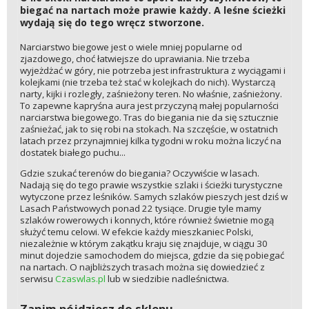
biegać na nartach może prawie każdy. A leśne ścieżki
wydają się do tego wręcz stworzone.
Narciarstwo biegowe jest o wiele mniej popularne od
zjazdowego, choć łatwiejsze do uprawiania. Nie trzeba
wyjeżdżać w góry, nie potrzeba jest infrastruktura z wyciągami i
kolejkami (nie trzeba też stać w kolejkach do nich). Wystarczą
narty, kijki i rozległy, zaśnieżony teren. No właśnie, zaśnieżony.
To zapewne kapryśna aura jest przyczyną małej popularności
narciarstwa biegowego. Tras do biegania nie da się sztucznie
zaśnieżać, jak to się robi na stokach. Na szczęście, w ostatnich
latach przez przynajmniej kilka tygodni w roku można liczyć na
dostatek białego puchu...
Gdzie szukać terenów do biegania? Oczywiście w lasach.
Nadają się do tego prawie wszystkie szlaki i ścieżki turystyczne
wytyczone przez leśników. Samych szlaków pieszych jest dziś w
Lasach Państwowych ponad 22 tysiące. Drugie tyle mamy
szlaków rowerowych i konnych, które również świetnie mogą
służyć temu celowi. W efekcie każdy mieszkaniec Polski,
niezależnie w którym zakątku kraju się znajduje, w ciągu 30
minut dojedzie samochodem do miejsca, gdzie da się pobiegać
na nartach. O najbliższych trasach można się dowiedzieć z
serwisu
Czaswlas.pl
lub w siedzibie nadleśnictwa.
Zanim pójdziesz do sklepu