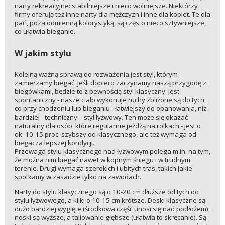
narty rekreacyjne: stabilniejsze i nieco wolniejsze. Niektórzy
firmy oferują też inne narty dla mężczyzn i inne dla kobiet. Te dla
pań, poza odmienną kolorystyką, są często nieco sztywniejsze,
co ułatwia bieganie.
W jakim stylu
Kolejną ważną sprawą do rozważenia jest styl, którym
zamierzamy biegać. Jeśli dopiero zaczynamy naszą przygodę z
biegówkami, będzie to z pewnością styl klasyczny. Jest
spontaniczny - nasze ciało wykonuje ruchy zbliżone są do tych,
co przy chodzeniu lub bieganiu - łatwiejszy do opanowania, niż
bardziej - techniczny – styl łyżwowy. Ten może się okazać
naturalny dla osób, które regularnie jeżdżą na rolkach - jest o
ok. 10-15 proc. szybszy od klasycznego, ale też wymaga od
biegacza lepszej kondycji.
Przewaga stylu klasycznego nad łyżwowym polega m.in. na tym,
że można nim biegać nawet w kopnym śniegu i w trudnym
terenie. Drugi wymaga szerokich i ubitych tras, takich jakie
spotkamy w zasadzie tylko na zawodach.
Narty do stylu klasycznego są o 10-20 cm dłuższe od tych do
stylu łyżwowego, a kijki o 10-15 cm krótsze. Deski klasyczne są
dużo bardziej wygięte (środkowa część unosi się nad podłożem),
noski są wyższe, a taliowanie głębsze (ułatwia to skręcanie). Są