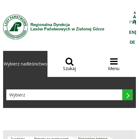
Przejdź do treści
A
A
A
PL
Regionalna Dyrekcja
Lasów Państwowych w Zielonej Górze
EN
DE


Wybierz nadleśnictwo
Szukaj
Menu

Turystyka
Pomysły na wypoczynek
Narciarstwo biegowe