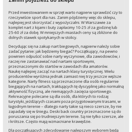
Przed inwestowaniem w sprzęt warto najpierw sprawdzić czy to
rzeczywiście sport dla nas. Zanim pójdziemy więc do sklepu,
najlepiej jest skorzystać z wypożyczalni. W Warszawie za
komplet nart z kijami i buty zapłacimy 10-25 zł za godzinę lub
25-60 zł za dobę. W mniejszych miastach ceny są zbliżone do
dolnych stawek spotykanych w stolicy.
Decydując się na zakup nart biegowych, najpierw należy sobie
zadać pytanie: jak będziemy biegać? Początkujący, na pewno
powinien odpuścić sobie narty wyczynowe, dla zawodowców, i
raczej nie zastanawiać nad nartami sportowymi,
przeznaczonymi do startów w zawodach dla amatorów.
Naukę najlepiej zacząć na nartach klasy turystycznej. Wielu
producentów wyróżnia jednak zamiast niej trzy jeszcze węższe
kategorie. Narty fitness są przeznaczone dla osób regularnie
biegających na nartach, traktujących tę dyscyplinę jako normalną
aktywność fizyczną, ale niemających zacięcia sportowego.
Rekreacyjne polecane są dla osób, dla których to rodzaj
turystyki, jeżdżących czasami poza przygotowanymi trasami, w
łagodnym terenie – dlatego narty takie są nieco szersze, by nie
zapadały się w śniegu. Deski back country przeznaczone są do
poruszania się po trudniejszym terenie. Są nie tylko szersze, ale
i krótsze. Często mają wzmacniane krawędzie.
Dla początkujących zdecydowanie najlepszym wyborem będą