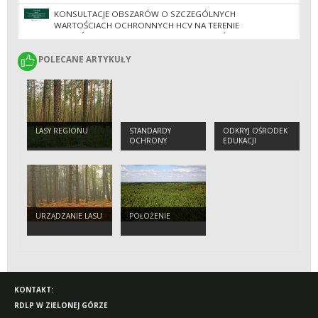
KONSULTACJE OBSZARÓW O SZCZEGÓLNYCH
WARTOŚCIACH OCHRONNYCH HCV NA TERENIE
NADLEŚNICTW REGIONALNEJ DYREKCJI LASÓW
PAŃSTWOWYCH W ZIELONEJ GÓRZE
POLECANE ARTYKUŁY
POLECANE ARTYKUŁY
LASY REGIONU
STANDARDY
ODKRYJ OŚRODEK
OCHRONY
EDUKACJI
MAŁOLETNICH
PRZYRODNICZO-
LEŚNEJ W
JEZIORACH
WYSOKICH
URZĄDZANIE LASU
POŁOŻENIE
KONTAKT:
RDLP W ZIELONEJ GÓRZE