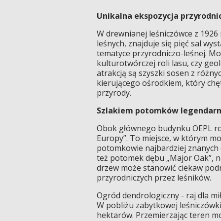
Unikalna ekspozycja przyrodni
W drewnianej leśniczówce z 1926
leśnych, znajduje się pięć sal wy
tematyce przyrodniczo-leśnej. Moż
kulturotwórczej roli lasu, czy ge
atrakcją są szyszki sosen z różny
kierującego ośrodkiem, który chę
przyrody.
Szlakiem potomków legendar
Obok głównego budynku OEPL rozc
Europy”. To miejsce, w którym mo
potomkowie najbardziej znanych d
też potomek dębu „Major Oak”, 
drzew może stanowić ciekaw podr
przyrodniczych przez leśników.
Ogród dendrologiczny - raj dla m
W pobliżu zabytkowej leśniczówki
hektarów. Przemierzając teren m