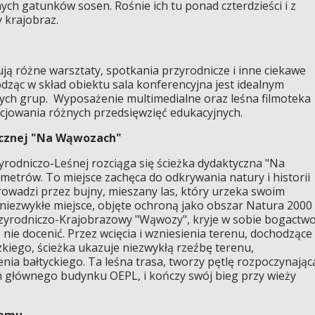
ych gatunków sosen. Rośnie ich tu ponad czterdzieści i z
 krajobraz.
ją różne warsztaty, spotkania przyrodnicze i inne ciekawe
dząc w skład obiektu sala konferencyjna jest idealnym
zych grup. Wyposażenie multimedialne oraz leśna filmoteka
cjowania różnych przedsięwzięć edukacyjnych.
ycznej "Na Wąwozach"
rodniczo-Leśnej rozciąga się ścieżka dydaktyczna "Na
metrów. To miejsce zachęca do odkrywania natury i historii
rowadzi przez bujny, mieszany las, który urzeka swoim
niezwykłe miejsce, objęte ochroną jako obszar Natura 2000
Przyrodniczo-Krajobrazowy "Wąwozy", kryje w sobie bogactw
nie docenić. Przez wcięcia i wzniesienia terenu, dochodzące
kiego, ścieżka ukazuje niezwykłą rzeźbę terenu,
ia bałtyckiego. Ta leśna trasa, tworzy pętlę rozpoczynając
n głównego budynku OEPL, i kończy swój bieg przy wieży
demu