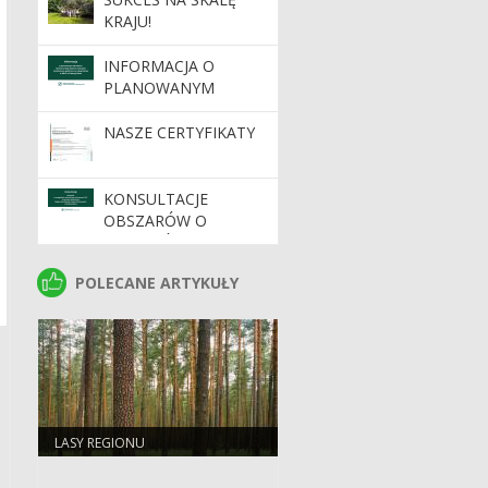
KRAJU!
INFORMACJA O
PLANOWANYM
WDROŻENIU
DYNAMICZNEGO
NASZE CERTYFIKATY
SYSTEMU ZAKUPÓW
KONSULTACJE
OBSZARÓW O
SZCZEGÓLNYCH
WARTOŚCIACH
POLECANE ARTYKUŁY
POLECANE ARTYKUŁY
OCHRONNYCH HCV
NA TERENIE
NADLEŚNICTW
REGIONALNEJ
DYREKCJI LASÓW
PAŃSTWOWYCH W
ZIELONEJ GÓRZE
LASY REGIONU