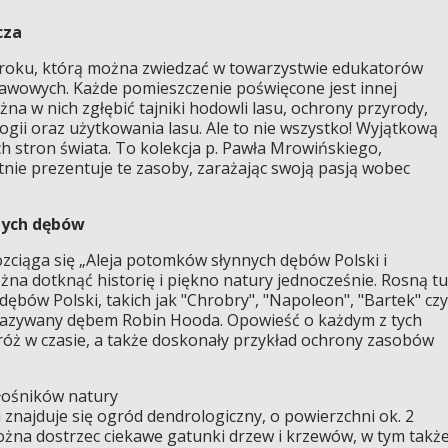
cza
 roku, którą można zwiedzać w towarzystwie edukatorów
stawowych. Każde pomieszczenie poświęcone jest innej
na w nich zgłębić tajniki hodowli lasu, ochrony przyrody,
ologii oraz użytkowania lasu. Ale to nie wszystko! Wyjątkową
ch stron świata. To kolekcja p. Pawła Mrowińskiego,
tnie prezentuje te zasoby, zarażając swoją pasją wobec
nych dębów
iąga się „Aleja potomków słynnych dębów Polski i
żna dotknąć historię i piękno natury jednocześnie. Rosną tu
ębów Polski, takich jak "Chrobry", "Napoleon", "Bartek" czy
nazywany dębem Robin Hooda. Opowieść o każdym z tych
óż w czasie, a także doskonały przykład ochrony zasobów
iłośników natury
 znajduje się ogród dendrologiczny, o powierzchni ok. 2
ożna dostrzec ciekawe gatunki drzew i krzewów, w tym takż