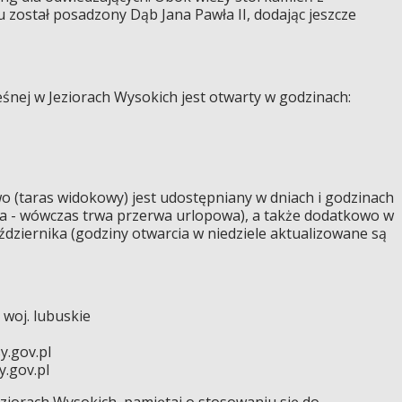
 został posadzony Dąb Jana Pawła II, dodając jeszcze
śnej w Jeziorach Wysokich jest otwarty w godzinach:
(taras widokowy) jest udostępniany w dniach i godzinach
ca - wówczas trwa przerwa urlopowa), a także dodatkowo w
aździernika (godziny otwarcia w niedziele aktualizowane są
 woj. lubuskie
y.gov.pl
y.gov.pl
ziorach Wysokich, pamiętaj o stosowaniu się do