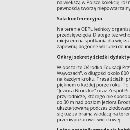
największą w Polsce kolekcję różn
pewnością tworzą niepowtarzalny
Sala konferencyjna
Na terenie OEPL leśniccy organizu
przedsięwzięcia. Dlatego tez wcho
miejscem na spotkania dla więks
zapewnią dogodne warunki do ini
Odkryj sekrety ścieżki dydakt
W obszarze Ośrodka Edukacji Przy
Wąwozach", o długości około 800 
na każdym kroku. Trasa ścieżki p
pięknem o każdej porze roku. To 
"Jeziora Brodzkie" oraz Zespół 
przyrodnicze, którego nie sposób 
do 30 m nad poziom jeziora Brodz
ukształtowaną podczas zlodowacen
się tuż za bramą wiodącą na tere
przeciwpożarowo-widokowej.
Leśny notatnik przyda się każ