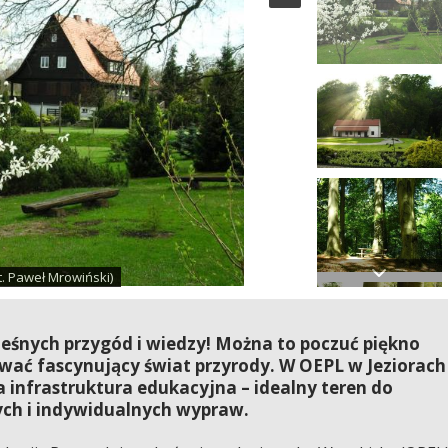
. Paweł Mrowiński)
leśnych przygód i wiedzy! Można to poczuć piękno
ywać fascynujący świat przyrody. W OEPL w Jeziorach
a infrastruktura edukacyjna – idealny teren do
ych i indywidualnych wypraw.