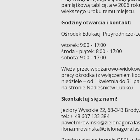
pamiątkową tablicą, a w 2006 roku
większego uroku temu miejscu.
Godziny otwarcia i kontakt:
Ośrodek Edukacji Przyrodniczo-Le
wtorek: 9:00 - 17:00
środa - piątek: 8:00 - 17:00
sobota: 9:00 - 17:00
Wieża przeciwpożarowo-widokowo 
pracy ośrodka (z wyłączeniem lip
niedziele – od 1 kwietnia do 31 p
na stronie Nadleśnictw Lubko).
Skontaktuj się z nami!
Jeziory Wysokie 22, 68-343 Brody,
tel.: + 48 607 133 384
pawel.mrowinski@zielonagora.las
ilona.mrowinska@zielonagora.las
Przebywając na terenie OEPL w Je