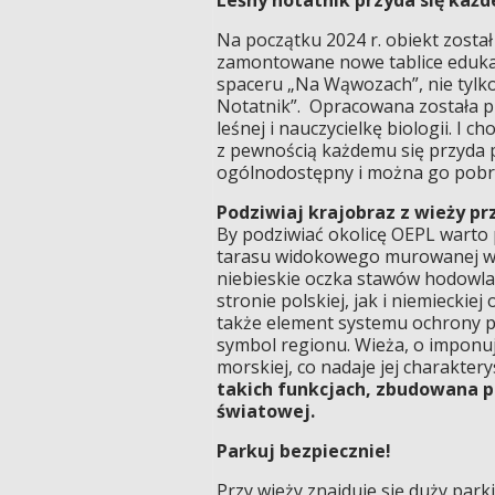
Na początku 2024 r. obiekt zosta
zamontowane nowe tablice eduka
spaceru „Na Wąwozach”, nie tylko
Notatnik”. Opracowana została pr
leśnej i nauczycielkę biologii. I 
z pewnością każdemu się przyda p
ogólnodostępny i można go pobra
Podziwiaj krajobraz z wieży 
By podziwiać okolicę OEPL warto 
tarasu widokowego murowanej wie
niebieskie oczka stawów hodowl
stronie polskiej, jak i niemieckie
także element systemu ochrony p
symbol regionu. Wieża, o imponuj
morskiej, co nadaje jej charakter
takich funkcjach, zbudowana p
światowej.
Parkuj bezpiecznie!
Przy wieży znajduje się duży park