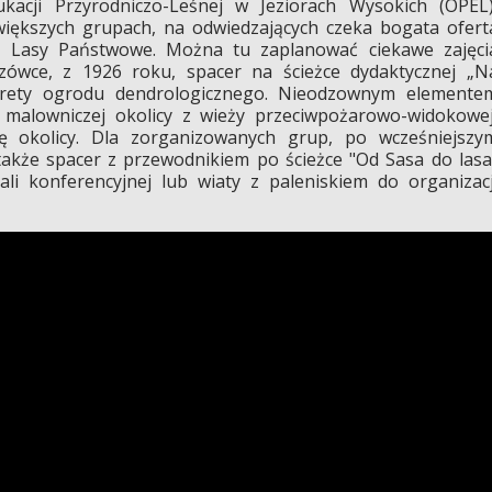
acji Przyrodniczo-Leśnej w Jeziorach Wysokich (OPEL)
większych grupach, na odwiedzających czeka bogata ofert
z Lasy Państwowe. Można tu zaplanować ciekawe zajęci
czówce, z 1926 roku, spacer na ścieżce dydaktycznej „N
krety ogrodu dendrologicznego. Nieodzownym elemente
 malowniczej okolicy z wieży przeciwpożarowo-widokowej
łę okolicy. Dla zorganizowanych grup, po wcześniejszy
także spacer z przewodnikiem po ścieżce "Od Sasa do lasa
li konferencyjnej lub wiaty z paleniskiem do organizacj