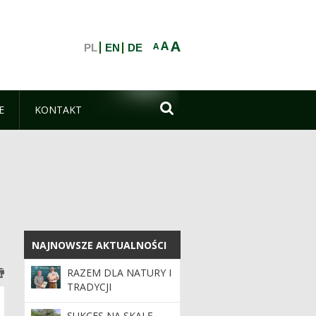
A
A
A
PL
EN
DE

E
KONTAKT
NAJNOWSZE AKTUALNOŚCI
NAJNOWSZE AKTUALNOŚCI
RAZEM DLA NATURY I
TRADYCJI
SUKCES NA SKALĘ