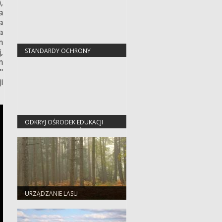
,
a
a
a
m
,
STANDARDY OCHRONY
MAŁOLETNICH
m
"
i
ODKRYJ OŚRODEK EDUKACJI
PRZYRODNICZO-LEŚNEJ W
JEZIORACH WYSOKICH
URZĄDZANIE LASU