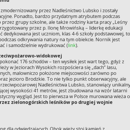
ł zmodernizowany przez Nadleśnictwo Lubsko i zostały
cyjne. Ponadto, bardzo przydatnym atrybutem podczas
 przez grupy szkolne, ale także rodziny karta pracy „Leśny
zygotowany przez p. Ilonę Mrowińską – liderkę edukacji
choć dedykowana jest uczniom, klas 4-6 szkoły podstawowej, t
odczas odkrywania natury na tym obiekcie. Nornik jest
ć i samodzielnie wydrukować (
link
).
przeciwpożarowo-widokowej
pokonać 176 schodów – ten wysiłek jest wart tego, gdyż z
ży w Jeziorach Wysokich rozpościera się „dach” lasu,
anych, malowniczo położone miejscowości zarówno po
j oraz jezioro Brodzkie. To nie tylko punkt obserwacyjny, ale
rzeciwpożarowej Nadleśnictwa Lubsko, stanowiący unikaln
ącej wysokości 41 metrów, jest zbudowana na wzór latarni
ystyczny wygląd. Jest to pierwsza w Polsce murowana wieża o
rzez zielonogórskich leśników po drugiej wojnie
ing dla odwiedzających. Obok wieży stoi kamień z