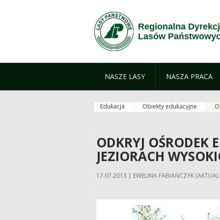
Przejdź do treści
Regionalna Dyrekc
Lasów Państwowych
NASZE LASY
NASZA PRACA
Edukacja
Obiekty edukacyjne
O
ODKRYJ OŚRODEK E
JEZIORACH WYSOKI
17.07.2013 | EWELINA FABIAŃCZYK (AKTUALI