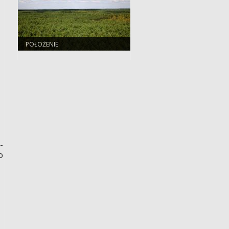
POŁOŻENIE
-
o