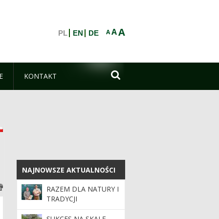
A
A
A
PL
EN
DE

E
KONTAKT
eutsch
polski
NAJNOWSZE AKTUALNOŚCI
NAJNOWSZE AKTUALNOŚCI
RAZEM DLA NATURY I
TRADYCJI
SUKCES NA SKALĘ