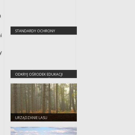
h
m
STANDARDY OCHRONY
i
MAŁOLETNICH
y
ODKRYJ OŚRODEK EDUKACJI
PRZYRODNICZO-LEŚNEJ W
JEZIORACH WYSOKICH
URZĄDZANIE LASU