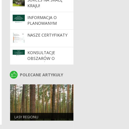
KRAJU!
INFORMACJA O
PLANOWANYM
WDROŻENIU
DYNAMICZNEGO
NASZE CERTYFIKATY
SYSTEMU ZAKUPÓW
KONSULTACJE
OBSZARÓW O
SZCZEGÓLNYCH
WARTOŚCIACH
POLECANE ARTYKUŁY
POLECANE ARTYKUŁY
OCHRONNYCH HCV
NA TERENIE
NADLEŚNICTW
REGIONALNEJ
DYREKCJI LASÓW
PAŃSTWOWYCH W
ZIELONEJ GÓRZE
LASY REGIONU