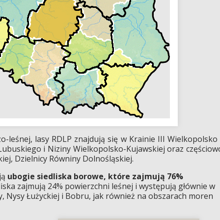
o-leśnej, lasy RDLP znajdują się w Krainie III Wielkopolsko 
 Lubuskiego i Niziny Wielkopolsko-Kujawskiej oraz częściow
kiej, Dzielnicy Równiny Dolnośląskiej.
ją
ubogie siedliska borowe, które zajmują 76%
liska zajmują 24% powierzchni leśnej i występują głównie w
y, Nysy Łużyckiej i Bobru, jak również na obszarach moren