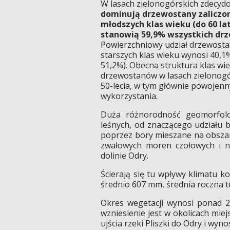
W lasach zielonogórskich zdecyd
dominują drzewostany zaliczo
młodszych klas wieku (do 60 lat
stanowią 59,9% wszystkich d
Powierzchniowy udział drzewost
starszych klas wieku wynosi 40,1
51,2%). Obecna struktura klas wi
drzewostanów w lasach zielonogór
50-lecia, w tym głównie powojen
wykorzystania.
Duża różnorodność geomorfolog
leśnych, od znaczącego udziału 
poprzez bory mieszane na obszar
zwałowych moren czołowych i n
dolinie Odry.
Ścierają się tu wpływy klimatu 
średnio 607 mm, średnia roczna t
Okres wegetacji wynosi ponad 2
wzniesienie jest w okolicach miej
ujścia rzeki Pliszki do Odry i wyno