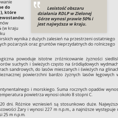
owanie
ne do
Lesistość obszaru
), które
działania RDLP w Zielonej
rzewostanów
.
Górze wynosi prawie 50% i
anów
jest najwyższa w kraju.
% (w kraju
eku
skich wynika z dużych zalesień na przestrzeni ostatniego
nych pożarzysk oraz gruntów nieprzydatnych do rolniczego
iczna powoduje istotne zróżnicowanie żyzności siedlis
borów suchych i świeżych często na śródlądowych wydmach
ach sandrowych, do lasów mieszanych i świeżych na glinac
ieznacznej powierzchni bardzo żyznych lasów łęgowych 
kontynentalnego i morskiego. Suma rocznych opadów wynos
emperatura powietrza wynosi około 8 stopni C.
20 dni. Różnice wzniesień są stosunkowo duże. Najwyższ
scowości Żary i wynosi 227 m n.p.m., a najniższe występuje 
si 25 m n.p.m.