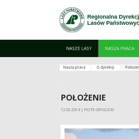
Przejdź do treści
Regionalna Dyrekc
Lasów Państwowych
NASZE LASY
NASZA PRACA
Nasza praca
O dyrekcji
Położen
POŁOŻENIE
12.02.2014 | PIOTR GRYGLICKI