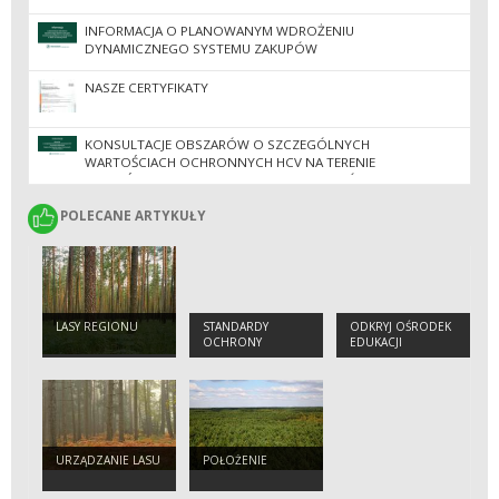
INFORMACJA O PLANOWANYM WDROŻENIU
DYNAMICZNEGO SYSTEMU ZAKUPÓW
NASZE CERTYFIKATY
KONSULTACJE OBSZARÓW O SZCZEGÓLNYCH
WARTOŚCIACH OCHRONNYCH HCV NA TERENIE
NADLEŚNICTW REGIONALNEJ DYREKCJI LASÓW
PAŃSTWOWYCH W ZIELONEJ GÓRZE
POLECANE ARTYKUŁY
POLECANE ARTYKUŁY
LASY REGIONU
STANDARDY
ODKRYJ OŚRODEK
OCHRONY
EDUKACJI
MAŁOLETNICH
PRZYRODNICZO-
LEŚNEJ W
JEZIORACH
WYSOKICH
URZĄDZANIE LASU
POŁOŻENIE