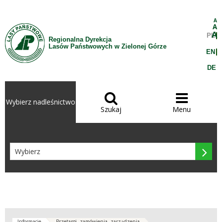
Przejdź do treści
A
A
A
PL
Regionalna Dyrekcja
Lasów Państwowych w Zielonej Górze
EN
DE


Wybierz nadleśnictwo
Szukaj
Menu

Informacje
Przetargi, zamówienia, zarządzenia