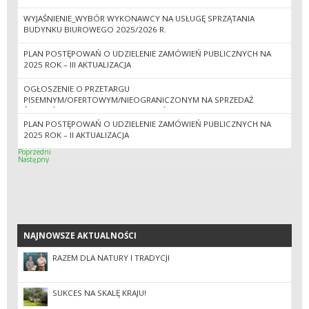
WYJAŚNIENIE_WYBÓR WYKONAWCY NA USŁUGĘ SPRZĄTANIA
BUDYNKU BIUROWEGO 2025/2026 R.
PLAN POSTĘPOWAŃ O UDZIELENIE ZAMÓWIEŃ PUBLICZNYCH NA
2025 ROK – III AKTUALIZACJA
OGŁOSZENIE O PRZETARGU
PISEMNYM/OFERTOWYM/NIEOGRANICZONYM NA SPRZEDAŻ
ŚRODKÓW TRWAŁYCH I PRZEDMIOTÓW NISKOCENNYCH
PLAN POSTĘPOWAŃ O UDZIELENIE ZAMÓWIEŃ PUBLICZNYCH NA
2025 ROK – II AKTUALIZACJA
Poprzedni
Następny
NAJNOWSZE AKTUALNOŚCI
NAJNOWSZE AKTUALNOŚCI
RAZEM DLA NATURY I TRADYCJI
SUKCES NA SKALĘ KRAJU!