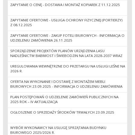
ZAPYTANIE O CENĘ - DOSTAWA I MONTAŻ KOPIAREK Z 11.12.2025
ZAPYTANIE OFERTOWE - USŁUGA OCHRONY FIZYCZNEJ (PORTIERZY)
Z 08.12.2025
ZAPYTANIE OFERTOWE - ZAKUP FOTELI BIUROWYCH - INFORMACJA O
UDZIELENIU ZAMÓWIENIA 26.11.2025
SPORZĄDZENIE PROJEKTÓW PLANÓW URZĄDZENIA LASU
NADLEŚNICTW BABIMOST I ŚWIEBODZIN NA LATA 2028-2037 WRAZ
Z PROGNOZĄ ODDZIAŁYWANIA NA ŚRODOWISKO ORAZ
OPRACOWAŃ SIEDLISKOWYCH NADLEŚNICTW WYMIARKI I LIPINKI
UREGULOWANIA WEWNĘTRZNE DO PRZETARGU NA USŁUGI LEŚNE NA
WG STANU NA 1 STYCZNIA 2028R
2026 R.
OFERTA NA WYKONANIE I DOSTAWĘ Z MONTAŻEM MEBLI
BIUROWYCH 23.09.2025 - INFORMACJA O UDZIELENIU ZAMÓWIENIA
15.10.2025
PLAN POSTĘPOWAŃ O UDZIELENIE ZAMÓWIEŃ PUBLICZNYCH NA
2025 ROK – IV AKTUALIZACJA
OGŁOSZENIE O SPRZEDAŻY ŚRODKÓW TRWAŁYCH 23.09.2025
WYBÓR WYKONAWCY NA USŁUGĘ SPRZĄTANIA BUDYNKU
BIUROWEGO 2025/2026 R.