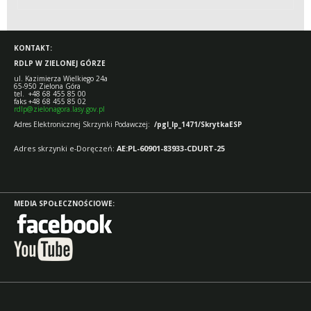
KONTAKT:
RDLP W ZIELONEJ GÓRZE
ul. Kazimierza Wielkiego 24a
65-950 Zielona Góra
tel. +48 68 455 85 00
faks +48 68 455 85 02
rdlp@zielonagora.lasy.gov.pl
Adres Elektronicznej Skrzynki Podawczej:
/pgl_lp_1471/SkrytkaESP
Adres skrzynki e-Doręczeń:
AE:PL-60901-83933-CDURT-25
MEDIA SPOŁECZNOŚCIOWE: