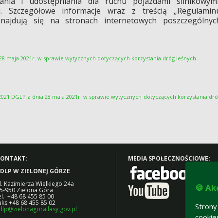
ania i udostępniania dla ruchu pojazdami silnikowymi
. Szczegółowe informacje wraz z treścią „Regulamin
znajdują się na stronach internetowych poszczególnyc
 28 maja 2021r. w sprawie wytycznych dotyczących korzystania dróg leśnych
/2021 DGLP
z dnia 28 maja 2021r. w sprawie wytycznych dotyczących korzystania dr
ONTAKT:
MEDIA SPOŁECZNOŚCIOWE:
DLP W ZIELONEJ GÓRZE
l. Kazimierza Wielkiego 24a
🍪 Ak
5-950 Zielona Góra
el. +48 68 455 85 00
aks +48 68 455 85 02
Strony
dlp@zielonagora.lasy.gov.pl
cookie