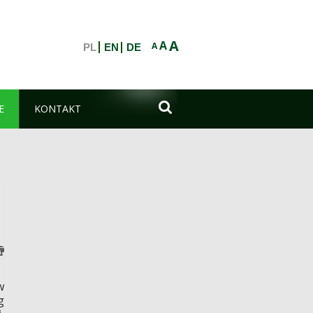
A
A
A
PL
EN
DE

E
KONTAKT
w
g