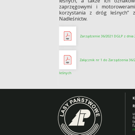
leśnych, a także ich oznakow
zaprzęgowymi i motorowerami
korzystania z dróg leśnych” 
Nadleśnictw.
Zarządzenie 36/2021 DGLP
z dnia
Załącznik nr 1 do Zarządzenia 36
leśnych
K
R
u
6
t
f
r