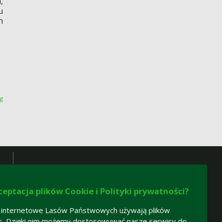
,
u
h
óg
ceptacja plików Cookie i Polityki prywatności?
 internetowe Lasów Państwowych używają plików
s. Dzięki nim możemy dostosowywać nasze serwisy do