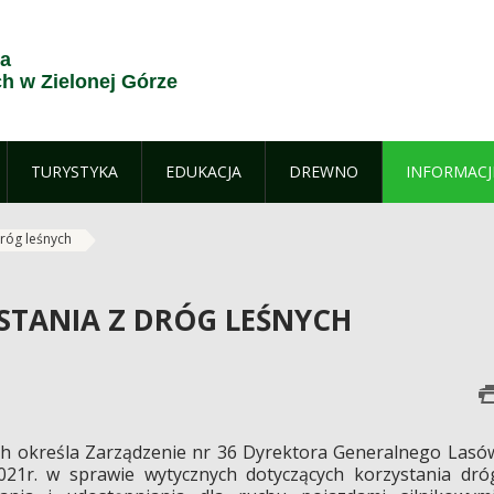
ja
 w Zielonej Górze
TURYSTYKA
EDUKACJA
DREWNO
INFORMACJ
dróg leśnych
STANIA Z DRÓG LEŚNYCH
ch określa Zarządzenie nr 36 Dyrektora Generalnego Lasó
21r. w sprawie wytycznych dotyczących korzystania dró