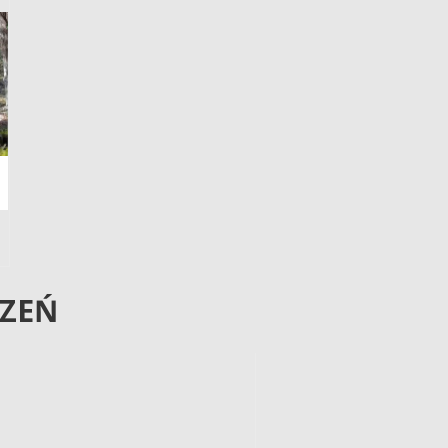
ZEŃ
ZEŃ