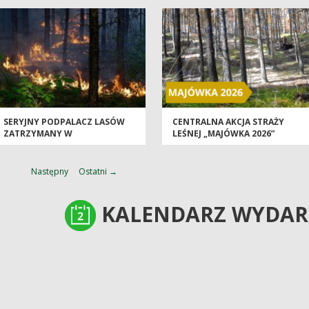
SERYJNY PODPALACZ LASÓW
CENTRALNA AKCJA STRAŻY
ZATRZYMANY W
LEŚNEJ „MAJÓWKA 2026”
ŚWIEBODZINIE
Następny
Ostatni →
KALENDARZ WYDAR
KALENDARZ WYDAR