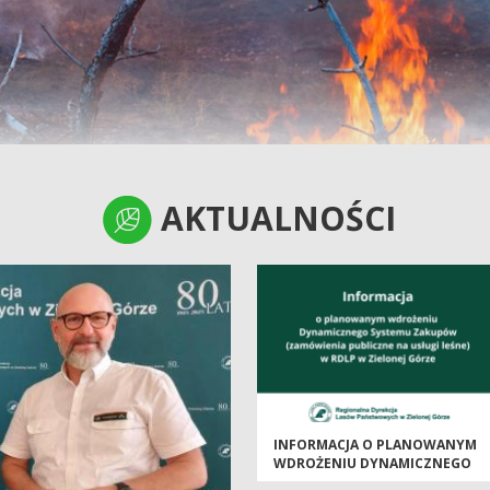
AKTUALNOŚCI
AKTUALNOŚCI
INFORMACJA O PLANOWANYM
WDROŻENIU DYNAMICZNEGO
SYSTEMU ZAKUPÓW