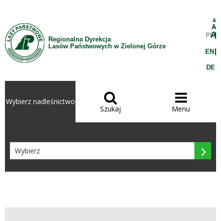
Przejdź do treści
A
A
A
PL
Regionalna Dyrekcja
Lasów Państwowych w Zielonej Górze
EN
DE


Wybierz nadleśnictwo
Szukaj
Menu
