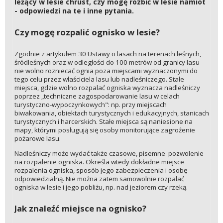
leżący w lesie chrust, czy mogę rozbić w lesie namiot
- odpowiedzi na te i inne pytania.
Czy mogę rozpalić ognisko w lesie?
Zgodnie z artykułem 30 Ustawy o lasach na terenach leśnych,
śródleśnych oraz w odległości do 100 metrów od granicy lasu
nie wolno rozniecać ognia poza miejscami wyznaczonymi do
tego celu przez właściciela lasu lub nadleśniczego. Stałe
miejsca, gdzie wolno rozpalać ogniska wyznacza nadleśniczy
poprzez „techniczne zagospodarowanie lasu w celach
turystyczno-wypoczynkowych": np. przy miejscach
biwakowania, obiektach turystycznych i edukacyjnych, stanicach
turystycznych i harcerskich. Stałe miejsca są naniesione na
mapy, którymi posługują się osoby monitorujące zagrożenie
pożarowe lasu.
Nadleśniczy może wydać także czasowe, pisemne pozwolenie
na rozpalenie ogniska. Określa wtedy dokładne miejsce
rozpalenia ogniska, sposób jego zabezpieczenia i osobę
odpowiedzialną. Nie można zatem samowolnie rozpalać
ogniska w lesie i jego pobliżu, np. nad jeziorem czy rzeką.
Jak znaleźć miejsce na ognisko?