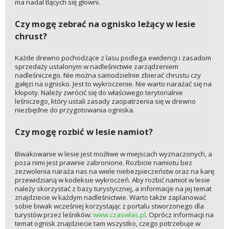
ma nadal tlących się głowni.
Czy mogę zebrać na ognisko leżący w lesie
chrust?
Każde drewno pochodzące z lasu podlega ewidencji i zasadom
sprzedaży ustalonym w nadleśnictwie zarządzeniem
nadleśniczego. Nie można samodzielnie zbierać chrustu czy
gałęzi na ognisko. Jest to wykroczenie. Nie warto narażać się na
kłopoty. Należy zwrócić się do właściwego terytorialnie
leśniczego, który ustali zasady zaopatrzenia się w drewno
niezbędne do przygotowania ogniska.
Czy mogę rozbić w lesie namiot?
Biwakowanie w lesie jest możliwe w miejscach wyznaczonych, a
poza nimi jest prawnie zabronione. Rozbicie namiotu bez
zezwolenia naraża nas na wiele niebezpieczeństw oraz na karę
przewidzianą w kodeksie wykroczeń. Aby rozbić namiot w lesie
należy skorzystać z bazy turystycznej, a informacje na jej temat
znajdziecie w każdym nadleśnictwie. Warto także zaplanować
sobie biwak wcześniej korzystając z portalu stworzonego dla
turystów przez leśników:
www.czaswlas.pl
. Oprócz informacji na
temat ognisk znajdziecie tam wszystko, czego potrzebuje w