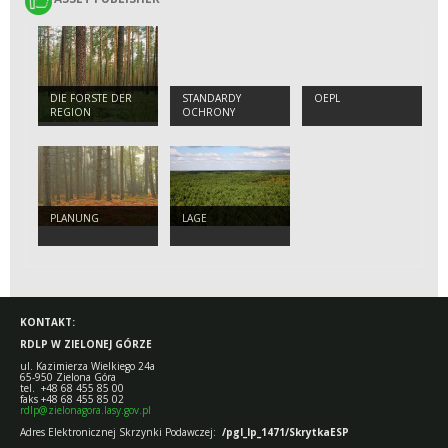
DIE FORSTE DER
STANDARDY
OEPL
REGION
OCHRONY
MAŁOLETNICH
PLANUNG
LAGE
KONTAKT:
RDLP W ZIELONEJ GÓRZE
ul. Kazimierza Wielkiego 24a
65-950 Zielona Góra
tel. +48 68 455 85 00
faks +48 68 455 85 02
rdlp@zielonagora.lasy.gov.pl
Adres Elektronicznej Skrzynki Podawczej:
/pgl_lp_1471/SkrytkaESP