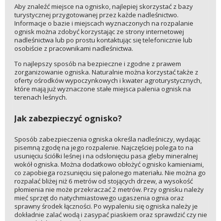
Aby znaleźć miejsce na ognisko, najlepiej skorzystać z bazy
turystycznej przygotowanej przez każde nadleśnictwo.
Informacje o bazie i miejscach wyznaczonych na rozpalanie
ognisk można zdobyć korzystając ze strony internetowej
nadleśnictwa lub po prostu kontaktując się telefonicznie lub
osobiście z pracownikami nadleśnictwa.
To najlepszy sposób na bezpieczne i zgodne z prawem
zorganizowanie ogniska. Naturalnie można korzystać także z
oferty ośrodków wypoczynkowych i kwater agroturystycznych,
które mają już wyznaczone stałe miejsca palenia ognisk na
terenach leśnych.
Jak zabezpieczyć ognisko?
Sposób zabezpieczenia ogniska określa nadleśniczy, wydając
pisemną zgodę na jego rozpalenie. Najczęściej polega to na
usunięciu ściółki leśnej i na odsłonięciu pasa gleby mineralnej
wokół ogniska. Można dodatkowo obłożyć ognisko kamieniami,
co zapobiega rozsunięciu się palonego materiału. Nie można go
rozpalać bliżej niż 6 metrów od stojących drzew, a wysokość
płomienia nie może przekraczać 2 metrów. Przy ognisku należy
mieć sprzęt do natychmiastowego ugaszenia ognia oraz
sprawny środek łączności. Po wypaleniu się ogniska należy je
dokładnie zalać wodą i zasypać piaskiem oraz sprawdzić czy nie