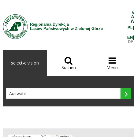
Zum Inhalt wechseln
A
A
A
Regionalna Dyrekcja
PL
Lasów Państwowych w Zielonej Górze
EN
DE


select-division
Suchen
Menü

Informationen
FAQ
Camping