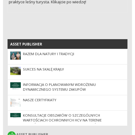
praktyce leśny turysta. Klikajcie po wiedzę!
ASSET PUBLISHER
ASSET PUBLISHER
RAZEM DLA NATURY I TRADYCJI
SUKCES NA SKALĘ KRAJU!
INFORMACJA O PLANOWANYM WDROŻENIU
DYNAMICZNEGO SYSTEMU ZAKUPÓW
NASZE CERTYFIKATY
KONSULTACJE OBSZARÓW O SZCZEGÓLNYCH
WARTOŚCIACH OCHRONNYCH HCV NA TERENIE
NADLEŚNICTW REGIONALNEJ DYREKCJI LASÓW
PAŃSTWOWYCH W ZIELONEJ GÓRZE
ASSET PUBLISHER
ASSET PUBLISHER