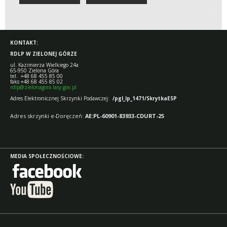
KONTAKT:
RDLP W ZIELONEJ GÓRZE
ul. Kazimierza Wielkiego 24a
65-950 Zielona Góra
tel. +48 68 455 85 00
faks +48 68 455 85 02
rdlp@zielonagora.lasy.gov.pl
Adres Elektronicznej Skrzynki Podawczej:
/pgl_lp_1471/SkrytkaESP
Adres skrzynki e-Doręczeń:
AE:PL-60901-83933-CDURT-25
MEDIA SPOŁECZNOŚCIOWE: