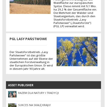
Waldfläche zur europäischen
Spitze. Diese nimmt mit 9,1 Mio.
ha 29,2 % der Gesamtfläche ein.
Die Mehrheit der Wälder sind
Staatseigentum, das durch den
Staatsforstbetrieb „Lasy
Państwowe" („Staatsforste")
(PGL LP) verwaltet wird.
PGL LASY PAŃSTWOWE
Der Staatsforstbetrieb „Lasy
Państwowe" ist das größte
Unternehmen auf der Ebene der
staatlichen Forstverwaltung in
der Europäischen Union. Er wird
in diesem Jahr 90 Jahre alt.
ASSET PUBLISHER
ASSET PUBLISHER
RAZEM DLA NATURY I TRADYCJI
SUKCES NA SKALĘ KRAJU!