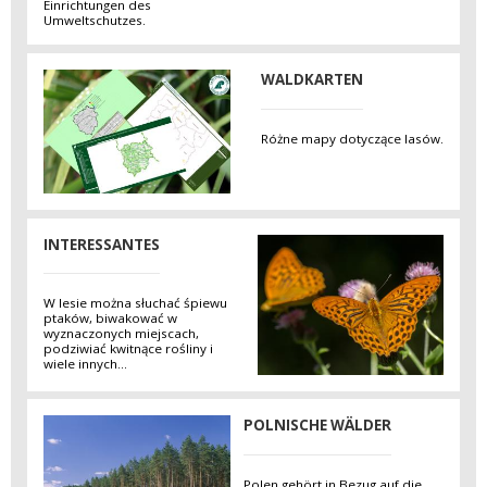
Einrichtungen des
Umweltschutzes.
WALDKARTEN
Różne mapy dotyczące lasów.
INTERESSANTES
W lesie można słuchać śpiewu
ptaków, biwakować w
wyznaczonych miejscach,
podziwiać kwitnące rośliny i
wiele innych...
POLNISCHE WÄLDER
Polen gehört in Bezug auf die