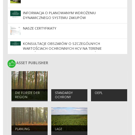
INFORMACJA O PLANOWANYM WDROŻENIU
DYNAMICZNEGO SYSTEMU ZAKUPÓW
NASZE CERTYFIKATY
KONSULTACJE OBSZARÓW O SZCZEGÓLNYCH
WARTOŚCIACH OCHRONNYCH HCV NA TERENIE
NADLEŚNICTW REGIONALNEJ DYREKCJI LASÓW
PAŃSTWOWYCH W ZIELONEJ GÓRZE
ASSET PUBLISHER
ASSET PUBLISHER
DIE FORSTE DER
STANDARDY
OEPL
REGION
OCHRONY
MAŁOLETNICH
PLANUNG
LAGE