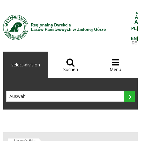
Zum Inhalt wechseln
A
A
A
Regionalna Dyrekcja
PL
Lasów Państwowych w Zielonej Górze
EN
DE


select-division
Suchen
Menü

Unsere Wälder