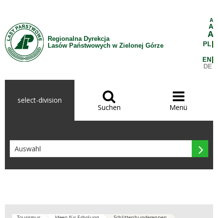
Zum Inhalt wechseln
A
A
A
Regionalna Dyrekcja
PL
Lasów Państwowych w Zielonej Górze
EN
DE


select-division
Suchen
Menü

Tourismus
Ideen für Erholung
Schlittenhunderennen