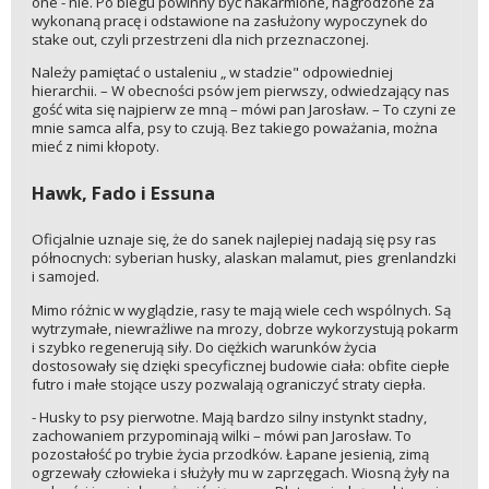
one - nie. Po biegu powinny być nakarmione, nagrodzone za
wykonaną pracę i odstawione na zasłużony wypoczynek do
stake out, czyli przestrzeni dla nich przeznaczonej.
Należy pamiętać o ustaleniu „ w stadzie" odpowiedniej
hierarchii. – W obecności psów jem pierwszy, odwiedzający nas
gość wita się najpierw ze mną – mówi pan Jarosław. – To czyni ze
mnie samca alfa, psy to czują. Bez takiego poważania, można
mieć z nimi kłopoty.
Hawk, Fado i Essuna
Oficjalnie uznaje się, że do sanek najlepiej nadają się psy ras
północnych: syberian husky, alaskan malamut, pies grenlandzki
i samojed.
Mimo różnic w wyglądzie, rasy te mają wiele cech wspólnych. Są
wytrzymałe, niewrażliwe na mrozy, dobrze wykorzystują pokarm
i szybko regenerują siły. Do ciężkich warunków życia
dostosowały się dzięki specyficznej budowie ciała: obfite ciepłe
futro i małe stojące uszy pozwalają ograniczyć straty ciepła.
- Husky to psy pierwotne. Mają bardzo silny instynkt stadny,
zachowaniem przypominają wilki – mówi pan Jarosław. To
pozostałość po trybie życia przodków. Łapane jesienią, zimą
ogrzewały człowieka i służyły mu w zaprzęgach. Wiosną żyły na