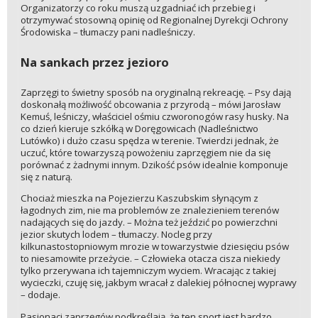
Organizatorzy co roku muszą uzgadniać ich przebieg i
otrzymywać stosowną opinię od Regionalnej Dyrekcji Ochrony
Środowiska – tłumaczy pani nadleśniczy.
Na sankach przez jezioro
Zaprzęgi to świetny sposób na oryginalną rekreację. – Psy dają
doskonałą możliwość obcowania z przyrodą – mówi Jarosław
Kemuś, leśniczy, właściciel ośmiu czworonogów rasy husky. Na
co dzień kieruje szkółką w Doręgowicach (Nadleśnictwo
Lutówko) i dużo czasu spędza w terenie. Twierdzi jednak, że
uczuć, które towarzyszą powożeniu zaprzęgiem nie da się
porównać z żadnymi innym. Dzikość psów idealnie komponuje
się z naturą.
Chociaż mieszka na Pojezierzu Kaszubskim słynącym z
łagodnych zim, nie ma problemów ze znalezieniem terenów
nadających się do jazdy. – Można też jeździć po powierzchni
jezior skutych lodem – tłumaczy. Nocleg przy
kilkunastostopniowym mrozie w towarzystwie dziesięciu psów
to niesamowite przeżycie. – Człowieka otacza cisza niekiedy
tylko przerywana ich tajemniczym wyciem. Wracając z takiej
wycieczki, czuję się, jakbym wracał z dalekiej północnej wyprawy
– dodaje.
Pasjonaci zaprzęgów podkreślają, że ten sport jest bardzo