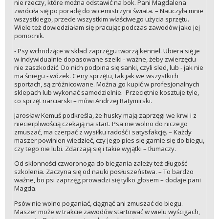
nie rzeczy, które można odstawić na bok. Pani Magdalena
zwróciła się po poradę do wicemistrzyni świata. – Nauczyła mnie
wszystkiego, przede wszystkim właściwego użycia sprzętu.
Wiele też dowiedziałam się pracując podczas zawodów jako jej
pomocnik.
- Psy wchodzące w skład zaprzęgu tworzą kennel. Ubiera się je
w indywidualnie dopasowane szelki - ważne, żeby zwierzęciu
nie zaszkodzić. Do nich podpina się sanki, czyli sled, lub - jak nie
ma śniegu - wózek. Ceny sprzętu, tak jak we wszystkich
sportach, są zróżnicowane. Można go kupić w profesjonalnych
sklepach lub wykonać samodzielnie. Przeciętnie kosztuje tyle,
co sprzęt narciarski – mówi Andrzej Ratymirski.
Jarosław Kemuś podkreśla, że husky mają zaprzęgi we krwi i z
niecierpliwością czekają na start. Psa nie wolno do niczego
zmuszać, ma czerpać z wysiłku radość i satysfakcję. – Każdy
maszer powinien wiedzieć, czy jego pies się garnie się do biegu,
czy tego nie lubi. Zdarzają się i takie wyjątki – tłumaczy.
Od skłonności czworonoga do biegania zależy też długość
szkolenia. Zaczyna się od nauki posłuszeństwa. – To bardzo
ważne, bo psi zaprzęg prowadzi się tylko głosem – dodaje pani
Magda.
Psów nie wolno poganiać, ciągnąć ani zmuszać do biegu.
Maszer może w trakcie zawodów startować w wielu wyścigach,