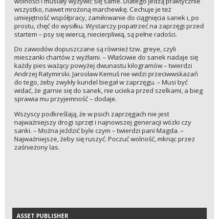
wolności i musiały wyżywić się same. Dlatego jedzą praktycznie
wszystko, nawet mrożoną marchewkę. Cechuje je też
umiejętność współpracy, zamiłowanie do ciągnięcia sanek i, po
prostu, chęć do wysiłku. Wystarczy popatrzeć na zaprzęgi przed
startem – psy się wiercą, niecierpliwią, są pełne radości.
Do zawodów dopuszczane są również tzw. greye, czyli
mieszanki chartów z wyżłami. – Właściwie do sanek nadaje się
każdy pies ważący powyżej dwunastu kilogramów – twierdzi
Andrzej Ratymirski. Jarosław Kemuś nie widzi przeciwwskazań
do tego, żeby zwykły kundel biegał w zaprzęgu. – Musi być
widać, że garnie się do sanek, nie ucieka przed szelkami, a bieg
sprawia mu przyjemność – dodaje.
Wszyscy podkreślają, że w psich zaprzęgach nie jest
najważniejszy drogi sprzęt i najnowszej generacji wózki czy
sanki. – Można jeździć byle czym – twierdzi pani Magda. –
Najważniejsze, żeby się ruszyć. Poczuć wolność, mknąc przez
zaśnieżony las.
ASSET PUBLISHER
ASSET PUBLISHER