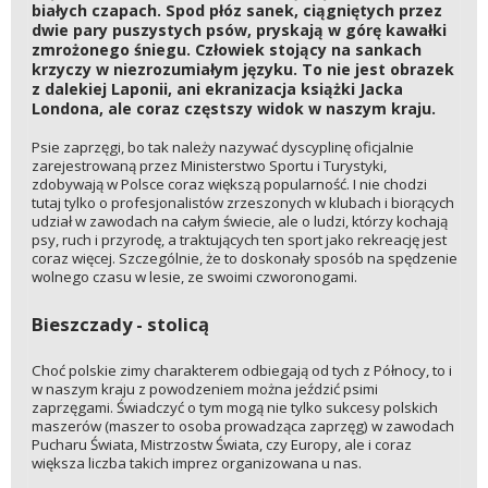
białych czapach. Spod płóz sanek, ciągniętych przez
dwie pary puszystych psów, pryskają w górę kawałki
zmrożonego śniegu. Człowiek stojący na sankach
krzyczy w niezrozumiałym języku. To nie jest obrazek
z dalekiej Laponii, ani ekranizacja książki Jacka
Londona, ale coraz częstszy widok w naszym kraju.
Psie zaprzęgi, bo tak należy nazywać dyscyplinę oficjalnie
zarejestrowaną przez Ministerstwo Sportu i Turystyki,
zdobywają w Polsce coraz większą popularność. I nie chodzi
tutaj tylko o profesjonalistów zrzeszonych w klubach i biorących
udział w zawodach na całym świecie, ale o ludzi, którzy kochają
psy, ruch i przyrodę, a traktujących ten sport jako rekreację jest
coraz więcej. Szczególnie, że to doskonały sposób na spędzenie
wolnego czasu w lesie, ze swoimi czworonogami.
Bieszczady - stolicą
Choć polskie zimy charakterem odbiegają od tych z Północy, to i
w naszym kraju z powodzeniem można jeździć psimi
zaprzęgami. Świadczyć o tym mogą nie tylko sukcesy polskich
maszerów (maszer to osoba prowadząca zaprzęg) w zawodach
Pucharu Świata, Mistrzostw Świata, czy Europy, ale i coraz
większa liczba takich imprez organizowana u nas.