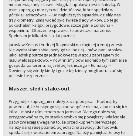
mocno związany z lasem. Magda Lupakowa jest leśniczką. O
psim zaprzęgu marzyła od dzieciństwa, które spędziła w
górskiej leśniczówce. – Od najbliższych sąsiadów dzieliły nas
trzy kilometry. Zimą widać było świeże ślady wilków. Do tego
pokochałam książki przygodowe, szczególnie Londona –
wspomina. - Otoczenie sprawiło, że powstało marzenie.
Spełniłam je kilkadziesiąt lat później.
Jarosław Kemuś i Andrzej Ratymirski najchętniej trenują w lesie. –
Nie wyobrażam sobie jazdy gdzie indziej – mówi pan Jarosław.
Jako leśnik postrzega jednak kwestię wjazdu zaprzęgiem do
lasu wieloaspektowo. – Powinniśmy powiadomić o tym zamiarze
gospodarza terenu, najczęściej leśniczego – tłumaczy. –
Dowiemy się wtedy kiedy i gdzie będziemy mogli poruszać się
po lesie bezpiecznie.
Maszer, sled i stake-out
Przygodę z zaprzęgami należy zacząć od psa. – Ktoś mądry
powiedział, że huskyego się albo w ogóle nie ma, albo ma się ich
kilka – mówi z uśmiechem pan Jarosław. Dlatego należy się
przygotować na to, że stadko szybko się powiększy. Właściciele
psów zwracają uwagę na to, że przed kupnem pierwszego,
należy daną rasę poznać, pojechać na zawody, do hodowli,
spotkać się z właścicielem zaprzęgu. Należy pamiętać, że psy to