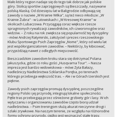
Mało który region nadaje się do tego tak dobrze jak polskie
góry. Stolicą sportów zaprzęgowych są Bieszczady, nazywane
polską Alaską. Od dziesięciu lat w Baligrodzie odbywają się
zawody o nazwie „W Krainie Wilka", są też nieco młodsze: „W
Krainie Żubra" - w Lutowiskach i „W Kresowej Krainie" w
okolicach Lubaczowa. Przyciągają coraz większe rzesze
spragnionych rywalizacji zawodników, ich czworonogów oraz
widzów. – Z roku na rok zwiększa się popularność tej dyscypliny
- mówi Andrzej Ratymirski, założyciel i prezes rzeszowskiego
Klubu Sportowego Psich Zaprzęgów „Nome", który od wielu lat
jest współorganizatorem zawodów. – Niektórzy, by kibicować,
przyjeżdżają nawet z odległych miejscowość.
Bieszczadzkim zawodom kroku stara się dotrzymać Polana
Jakuszycka, gdzie co roku gości „Husqvarna Tour". – Nasza
impreza jest bardzo widowiskowa – mówi Zyta Bałazy,
nadleśniczy Nadleśnictwa Szklarska Poręba, po terenach
którego przebiega większość tras. – Ale i w Górach Izerskich jest
pięknie.
Zawody psich zaprzęgów promują dyscyplinę, poszczególne
regiony Polski i jej przyrodę, integrują lokalne społeczności.
Pętle tras przebiegają przez ośnieżone grzbiety gór i lasy. W ich
wytyczaniu i organizowaniu zawodów często biorą udział
nadleśnictwa. – Psim treningom służą akurat nieczynne drogi i
szlaki zrywkowe. Na naszym terenie, ze względu na różnorodne
formy ochrony przyrody, ciężko jest wyznaczyć stałe trasy.