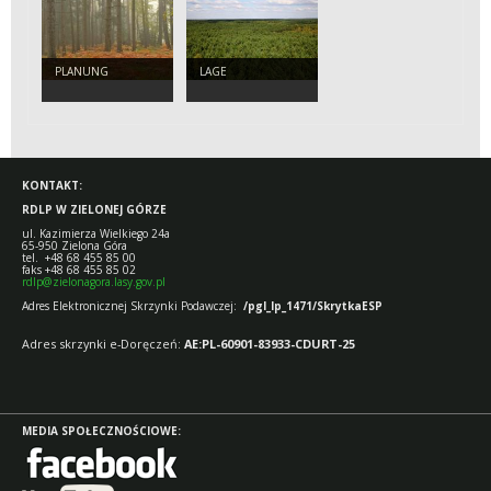
PLANUNG
LAGE
KONTAKT:
RDLP W ZIELONEJ GÓRZE
ul. Kazimierza Wielkiego 24a
65-950 Zielona Góra
tel. +48 68 455 85 00
faks +48 68 455 85 02
rdlp@zielonagora.lasy.gov.pl
Adres Elektronicznej Skrzynki Podawczej:
/pgl_lp_1471/SkrytkaESP
Adres skrzynki e-Doręczeń:
AE:PL-60901-83933-CDURT-25
MEDIA SPOŁECZNOŚCIOWE: