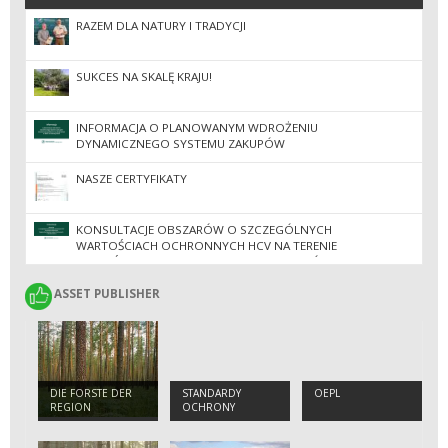
RAZEM DLA NATURY I TRADYCJI
SUKCES NA SKALĘ KRAJU!
INFORMACJA O PLANOWANYM WDROŻENIU
DYNAMICZNEGO SYSTEMU ZAKUPÓW
NASZE CERTYFIKATY
KONSULTACJE OBSZARÓW O SZCZEGÓLNYCH
WARTOŚCIACH OCHRONNYCH HCV NA TERENIE
NADLEŚNICTW REGIONALNEJ DYREKCJI LASÓW
PAŃSTWOWYCH W ZIELONEJ GÓRZE
ASSET PUBLISHER
ASSET PUBLISHER
DIE FORSTE DER
STANDARDY
OEPL
REGION
OCHRONY
MAŁOLETNICH