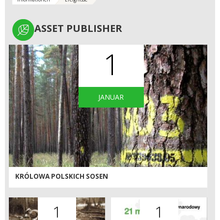
ASSET PUBLISHER
ASSET PUBLISHER
1
JANUAR
KRÓLOWA POLSKICH SOSEN
1
1