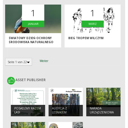
1
1
JANUAR
MÄRZ
ŚWIATOWY DZIEŃ OCHRONY
BIEG TROPEM WILCZYM
ŚRODOWISKA NATURALNEGO
Weiter
Seite 1 von 22
ASSET PUBLISHER
ASSET PUBLISHER
POSADŹMY RAZEM
AUDYCJA Z
NARADA
LAS!
LEŚNIKIEM
URZĄDZENIOWA
DLA
NADLEŚNICTWA
ŚWIEBODZIN