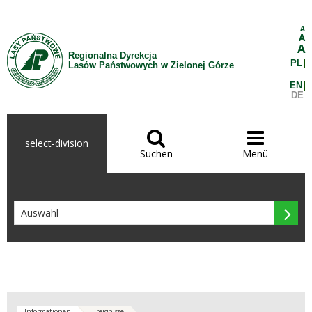
Zum Inhalt wechseln
A
A
A
Regionalna Dyrekcja
PL
Lasów Państwowych w Zielonej Górze
EN
DE


select-division
Suchen
Menü

Informationen
Ereignisse