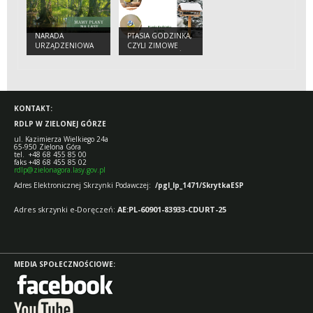
NARADA
PTASIA GODZINKA,
URZĄDZENIOWA
CZYLI ZIMOWE
DLA
LICZENIE PTAKÓW
NADLEŚNICTWA
BABIMOST
KONTAKT:
RDLP W ZIELONEJ GÓRZE
ul. Kazimierza Wielkiego 24a
65-950 Zielona Góra
tel. +48 68 455 85 00
faks +48 68 455 85 02
rdlp@zielonagora.lasy.gov.pl
Adres Elektronicznej Skrzynki Podawczej:
/pgl_lp_1471/SkrytkaESP
Adres skrzynki e-Doręczeń:
AE:PL-60901-83933-CDURT-25
MEDIA SPOŁECZNOŚCIOWE: