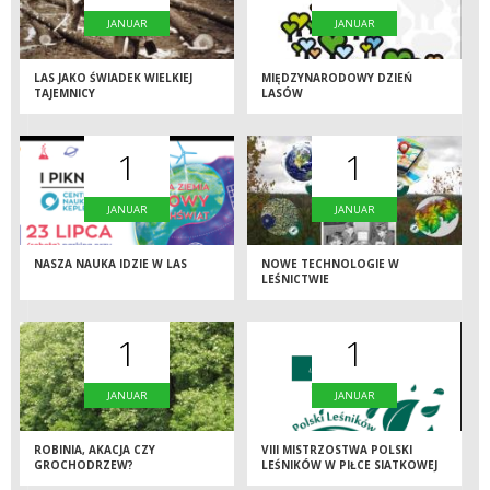
JANUAR
JANUAR
LAS JAKO ŚWIADEK WIELKIEJ
MIĘDZYNARODOWY DZIEŃ
TAJEMNICY
LASÓW
1
1
JANUAR
JANUAR
NASZA NAUKA IDZIE W LAS
NOWE TECHNOLOGIE W
LEŚNICTWIE
1
1
JANUAR
JANUAR
ROBINIA, AKACJA CZY
VIII MISTRZOSTWA POLSKI
GROCHODRZEW?
LEŚNIKÓW W PIŁCE SIATKOWEJ