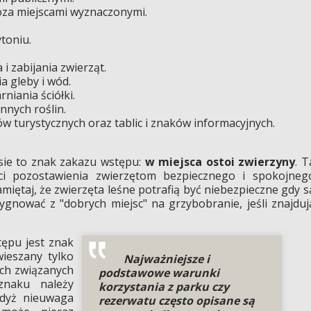
oza miejscami wyznaczonymi.
ytoniu.
 i zabijania zwierząt.
a gleby i wód.
niania ściółki.
nnych roślin.
ów turystycznych oraz tablic i znaków informacyjnych.
sie to znak zakazu wstępu:
w miejsca ostoi zwierzyny
. T
ści pozostawienia zwierzętom bezpiecznego i spokojneg
miętaj, że zwierzęta leśne potrafią być niebezpieczne gdy s
ygnować z "dobrych miejsc" na grzybobranie, jeśli znajduj
ępu jest znak
wieszany tylko
Najważniejsze i
ych związanych
podstawowe warunki
naku należy
korzystania z parku czy
gdyż nieuwaga
rezerwatu często opisane są