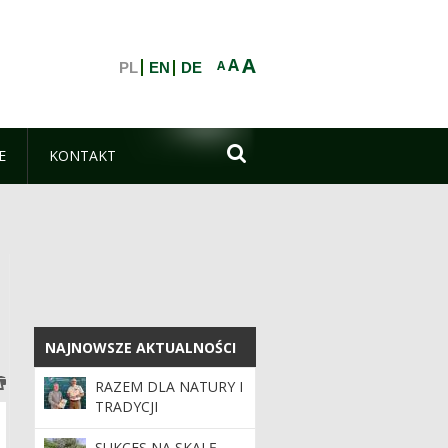
A
A
A
PL
EN
DE

E
KONTAKT
NAJNOWSZE AKTUALNOŚCI
NAJNOWSZE AKTUALNOŚCI
RAZEM DLA NATURY I
TRADYCJI
SUKCES NA SKALĘ