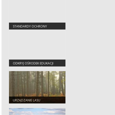
STANDARDY OCHRONY
MAŁOLETNICH
ODKRYJ OŚRODEK EDUKACJI
PRZYRODNICZO-LEŚNEJ W
JEZIORACH WYSOKICH
URZĄDZANIE LASU