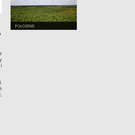
POŁOŻENIE
o
.
e
y
i
.
e
,