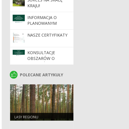
KRAJU!
INFORMACJA O
PLANOWANYM
WDROŻENIU
DYNAMICZNEGO
NASZE CERTYFIKATY
SYSTEMU ZAKUPÓW
KONSULTACJE
OBSZARÓW O
SZCZEGÓLNYCH
WARTOŚCIACH
POLECANE ARTYKUŁY
POLECANE ARTYKUŁY
OCHRONNYCH HCV
NA TERENIE
NADLEŚNICTW
REGIONALNEJ
DYREKCJI LASÓW
PAŃSTWOWYCH W
ZIELONEJ GÓRZE
LASY REGIONU