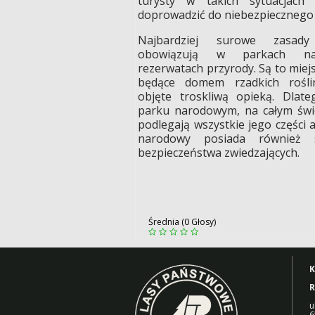
turysty w takich sytuacjach
doprowadzić do niebezpiecznego
Najbardziej surowe zasady
obowiązują w parkach na
rezerwatach przyrody. Są to miej
będące domem rzadkich roślin
objęte troskliwą opieką. Dla
parku narodowym, na całym świe
podlegają wszystkie jego części
narodowy posiada również s
bezpieczeństwa zwiedzających.
Średnia (0 Głosy)
K
R
u
6