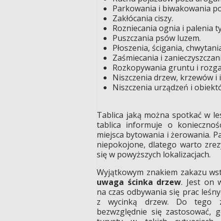
Parkowania i biwakowania p
Zakłócania ciszy.
Rozniecania ognia i palenia t
Puszczania psów luzem.
Płoszenia, ścigania, chwytania
Zaśmiecania i zanieczyszczani
Rozkopywania gruntu i rozgar
Niszczenia drzew, krzewów i i
Niszczenia urządzeń i obiekt
Tablica jaką można spotkać w le
tablica informuje o konieczno
miejsca bytowania i żerowania. Pa
niepokojone, dlatego warto zrez
się w powyższych lokalizacjach.
Wyjątkowym znakiem zakazu wst
uwaga ścinka drzew
. Jest on 
na czas odbywania się prac leśn
z wycinką drzew. Do tego z
bezwzględnie się zastosować, 