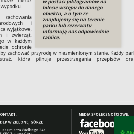
 może nieraz
w postaci piktogramów na
 wypadku.
bilecie wstępu do danego
obiektu, a o tym że
 zachowania
znajdujemy się na terenie
rodowych i
parku lub rezerwatu
sca wyjątkowe,
informują nas odpowiednie
 i zwierząt,
tablice.
tego w każdym
cie, ochronie
 aby zachować przyrodę w niezmienionym stanie. Każdy par
traż, która pilnuje przestrzegania przepisów ora
ONTAKT:
MEDIA SPOŁECZNOŚCIOWE:
DLP W ZIELONEJ GÓRZE
l. Kazimierza Wielkiego 24a
🍪 Ak
5-950 Zielona Góra