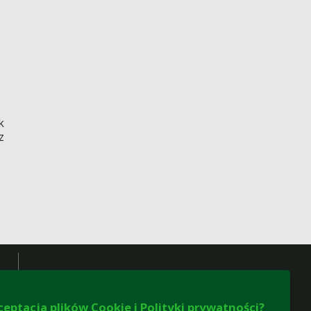
k
z
ceptacja plików Cookie i Polityki prywatności?