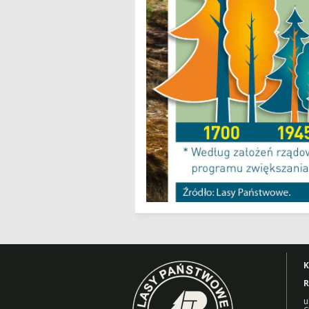
K
R
u