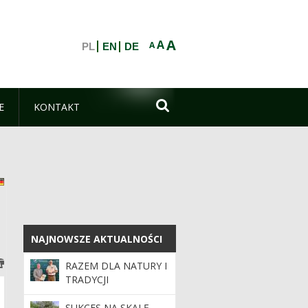
A
A
A
PL
EN
DE

E
KONTAKT
i
nglish
Deutsch
NAJNOWSZE AKTUALNOŚCI
NAJNOWSZE AKTUALNOŚCI
RAZEM DLA NATURY I
TRADYCJI
SUKCES NA SKALĘ