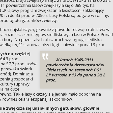
sistość kraju zwiększyła się z 21 proc. w roku 1945 do 29,2
11 powierzchnia lasów zwiększyła się o 388 tys. ha.
 „Krajowy program zwiększania lesistości", zakładający
0 r. i do 33 proc. w 2050 r. Lasy Polski są bogate w rośliny,
5 proc. ogółu gatunków zwierząt.
bach najsłabszych, głównie z powodu rozwoju rolnictwa w
a rozmieszczenie typów siedliskowych lasu w Polsce. Ponad
ją bory. Na pozostałych obszarach występują siedliska
ielką część stanowią olsy i łęgi – niewiele ponad 3 proc.
ych najczęściej
64,3 proc.
W latach 1945-2011
na 57,7 proc. lasów
powierzchnia drzewostanów
 przeważa świerk
liściastych na terenach PGL
schód). Dominacja
LP wzrosła z 13 do ponad 28,2
zenia gospodarki
proc.
okultury (uprawy
ią na duże
ewno. Takie lasy okazały się jednak mało odporne na
y również ofiarą ekspansji szkodników.
ie zwiększa się udział innych gatunków, głównie