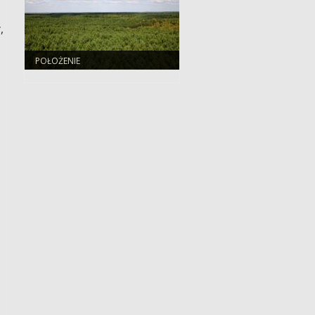
,
POŁOŻENIE