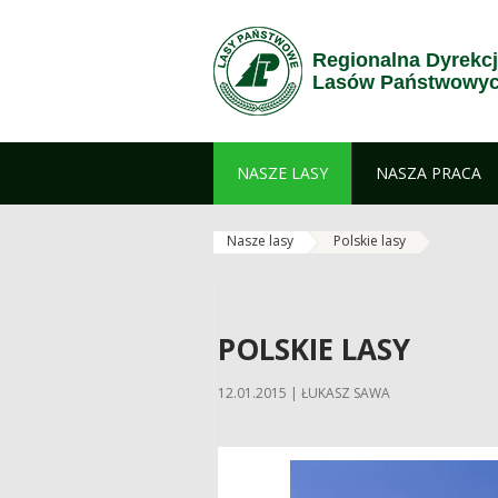
Przejdź do treści
Regionalna Dyrekc
Lasów Państwowych
NASZE LASY
NASZA PRACA
Nasze lasy
Polskie lasy
POLSKIE LASY
12.01.2015 | ŁUKASZ SAWA