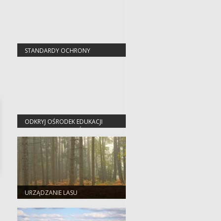
STANDARDY OCHRONY
MAŁOLETNICH
ODKRYJ OŚRODEK EDUKACJI
PRZYRODNICZO-LEŚNEJ W
JEZIORACH WYSOKICH
URZĄDZANIE LASU