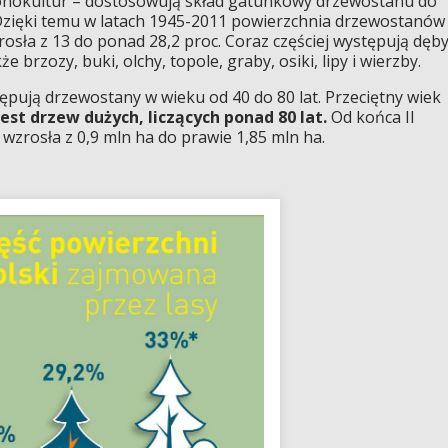
monokultur – dostosowują skład gatunkowy drzewostanu do
Dzięki temu w latach 1945-2011 powierzchnia drzewostanów
rosła z 13 do ponad 28,2 proc. Coraz częściej występują dęby
że brzozy, buki, olchy, topole, graby, osiki, lipy i wierzby.
ępują drzewostany w wieku od 40 do 80 lat. Przeciętny wiek
est drzew dużych, liczących ponad 80 lat.
Od końca II
wzrosła z 0,9 mln ha do prawie 1,85 mln ha.