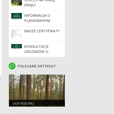
KRAJU!
INFORMACJA O
PLANOWANYM
WDROŻENIU
DYNAMICZNEGO
NASZE CERTYFIKATY
SYSTEMU ZAKUPÓW
KONSULTACJE
OBSZARÓW O
SZCZEGÓLNYCH
WARTOŚCIACH
POLECANE ARTYKUŁY
POLECANE ARTYKUŁY
OCHRONNYCH HCV
NA TERENIE
NADLEŚNICTW
REGIONALNEJ
DYREKCJI LASÓW
PAŃSTWOWYCH W
ZIELONEJ GÓRZE
LASY REGIONU