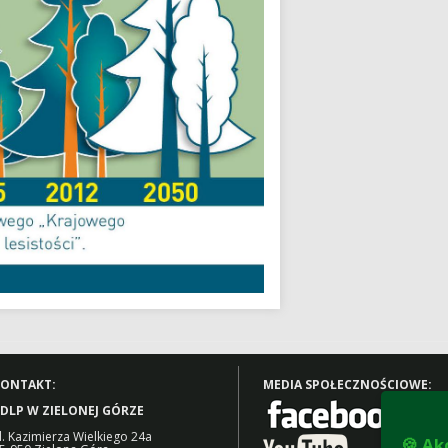
ONTAKT:
MEDIA SPOŁECZNOŚCIOWE:
DLP W ZIELONEJ GÓRZE
l. Kazimierza Wielkiego 24a
🍪 Ak