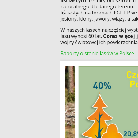
liściastych.
Leśnicy odeszli od 
naturalnego dla danego terenu. 
liściastych na terenach PGL LP wz
jesiony, klony, jawory, wiązy, a tak
W naszych lasach najczęściej wyst
lasu wynosi 60 lat.
Coraz więcej j
wojny światowej ich powierzchnia 
Raporty o stanie lasów w Polsce