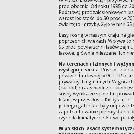
W Polsce lasów wciąż przybywa. Le
proc. obecnie. Od roku 1995 do 20
Podstawą prac zalesieniowych jest
wzrost lesistości do 30 proc. w 202
zwierzęta i grzyby. Żyje w nich 6
Lasy rosną w naszym kraju na gle
poprzednich wiekach. Wpływa to n
55 proc. powierzchni lasów zajmu
lasowe, głównie mieszane. Ich niew
Na terenach nizinnych i wyżynn
występuje sosna.
Rośnie ona na 
powierzchni leśnej w PGL LP oraz 
prywatnych i gminnych. W górach
(zachód) oraz świerk z bukiem (w
sosny wynika ze sposobu prowad
leśnej w przeszłości. Kiedyś mon
jednego gatunku) były odpowiedz
zapotrzebowanie przemysłu na dr
czynniki klimatyczne. Łatwo padał
W polskich lasach systematyczn