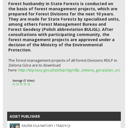
Forest husbandry in State Forests is conducted on
the basis of forest management projects, which are
prepared for Forest Divisions for the next 10 years.
They are made for State Forests by specialised units,
among others Forest Management Bureau and
Forest Geodesy (Polish abbreviation BULiGL). After
consultations with participating community, the
forest management projects are approved under a
decision of the Ministry of the Environmental
Protection.
The forest management projects of all Forest Divisions RDLP in
Zielona Góra are to download
here:
http://bip.lasy.gov.pl/pl/bip/dg/rdlp_zielona_gora/plan_urzadz
Average (0 Votes)
ASSET PUBLISHER
ASSET PUBLISHER
RAZEM DLA NATURY I TRADYCJI