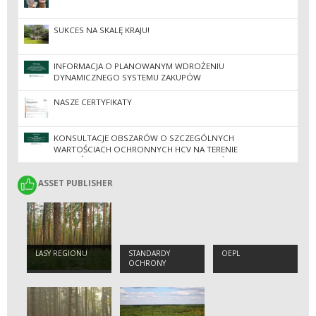
SUKCES NA SKALĘ KRAJU!
INFORMACJA O PLANOWANYM WDROŻENIU
DYNAMICZNEGO SYSTEMU ZAKUPÓW
NASZE CERTYFIKATY
KONSULTACJE OBSZARÓW O SZCZEGÓLNYCH
WARTOŚCIACH OCHRONNYCH HCV NA TERENIE
NADLEŚNICTW REGIONALNEJ DYREKCJI LASÓW
PAŃSTWOWYCH W ZIELONEJ GÓRZE
ASSET PUBLISHER
ASSET PUBLISHER
LASY REGIONU
STANDARDY
OEPL
OCHRONY
MAŁOLETNICH