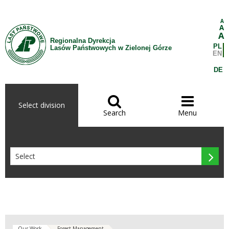
Skip to Content
A
A
A
Regionalna Dyrekcja
PL
Lasów Państwowych w Zielonej Górze
EN
DE


Select division
Search
Menu

Our Work
Forest Management