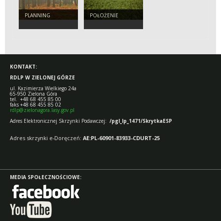
PLANNING
POŁOŻENIE
KONTAKT:
RDLP W ZIELONEJ GÓRZE
ul. Kazimierza Wielkiego 24a
65-950 Zielona Góra
tel. +48 68 455 85 00
faks +48 68 455 85 02
rdlp@zielonagora.lasy.gov.pl
Adres Elektronicznej Skrzynki Podawczej:
/pgl_lp_1471/SkrytkaESP
Adres skrzynki e-Doręczeń:
AE:PL-60901-83933-CDURT-25
MEDIA SPOŁECZNOŚCIOWE: