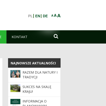
A
A
A
PL
EN
DE

E
KONTAKT
NAJNOWSZE AKTUALNOŚCI
NAJNOWSZE AKTUALNOŚCI
RAZEM DLA NATURY I
TRADYCJI
SUKCES NA SKALĘ
KRAJU!
INFORMACJA O
PLANOWANYM