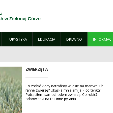
ja
 w Zielonej Górze
TURYSTYKA
EDUKACJA
DREWNO
INFORMACJ
ZWIERZĘTA
Co zrobić kiedy natrafimy w lesie na martwe lub
ranne zwierzę? Ukąsiła mnie żmija – co teraz?
Potrąciłem samochodem zwierzę. Co robić? –
odpowiedzi na te i inne pytania.