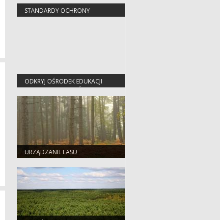
STANDARDY OCHRONY
MAŁOLETNICH
ODKRYJ OŚRODEK EDUKACJI
PRZYRODNICZO-LEŚNEJ W
JEZIORACH WYSOKICH
URZĄDZANIE LASU