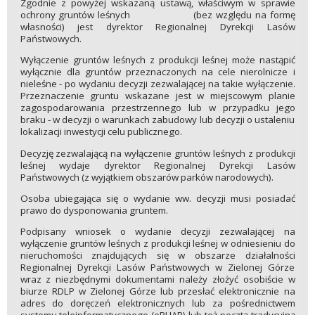
Zgodnie z powyżej wskazaną ustawą, właściwym w sprawie
ochrony gruntów leśnych (bez względu na formę
własności) jest dyrektor Regionalnej Dyrekcji Lasów
Państwowych.
Wyłączenie gruntów leśnych z produkcji leśnej może nastąpić
wyłącznie dla gruntów przeznaczonych na cele nierolnicze i
nieleśne - po wydaniu decyzji zezwalającej na takie wyłączenie.
Przeznaczenie gruntu wskazane jest w miejscowym planie
zagospodarowania przestrzennego lub w przypadku jego
braku - w decyzji o warunkach zabudowy lub decyzji o ustaleniu
lokalizacji inwestycji celu publicznego.
Decyzję zezwalającą na wyłączenie gruntów leśnych z produkcji
leśnej wydaje dyrektor Regionalnej Dyrekcji Lasów
Państwowych (z wyjątkiem obszarów parków narodowych).
Osoba ubiegająca się o wydanie ww. decyzji musi posiadać
prawo do dysponowania gruntem.
Podpisany wniosek o wydanie decyzji zezwalającej na
wyłączenie gruntów leśnych z produkcji leśnej w odniesieniu do
nieruchomości znajdujących się w obszarze działalności
Regionalnej Dyrekcji Lasów Państwowych w Zielonej Górze
wraz z niezbędnymi dokumentami należy złożyć osobiście w
biurze RDLP w Zielonej Górze lub przesłać elektronicznie na
adres do doręczeń elektronicznych lub za pośrednictwem