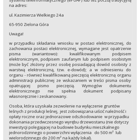
systemu teleinformatycznego (ePUAP) lub też pocztą tradycyjną
na adres:
ul. Kazimierza Wielkiego 24a
65-950 Zielona Góra
Uwaga!
w przypadku składania wniosku w postaci elektronicznej, do
zachowania postaci elektronicznej, wymagane jest opatrzenie
pisma (wariantowo): kwalifikowanym podpisem
elektronicznym, podpisem zaufanym lub podpisem osobistym
(może być złożony przez osobę posiadającą dowód osobisty z
warstwą elektroniczną, tzw. e-dowód); a w odniesieniu do
organu - również kwalifikowaną pieczęcią elektroniczną organu
administracji publicznej ze wskazaniem w treści pisma osoby
opatrującej pismo pieczęcią. Wymogów dokumentu
elektronicznego nie spełnia dokument podpisany
własnoręcznie i zeskanowany.
Osoba, która uzyskała zezwolenie na wyłączenie gruntów
leśnych z produkcji leśnej, jest zobowiązana uiścić należność i
opłaty roczne oraz jednorazowe odszkodowanie w przypadku
dokonania przedwczesnego wyrębu drzewostanu (nie dotyczy
inwestycji polegającej na budowie budynku mieszkalnego
jednorodzinnego o powierzchni wyłączenia do 500 m² lub
wielorodzinnego do 200 m² na każdy lokal).