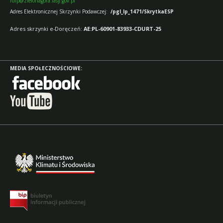
rdlp@zielonagora.lasy.gov.pl
Adres Elektronicznej Skrzynki Podawczej:
/pgl_lp_1471/SkrytkaESP
Adres skrzynki e-Doręczeń:
AE:PL-60901-83933-CDURT-25
MEDIA SPOŁECZNOŚCIOWE: