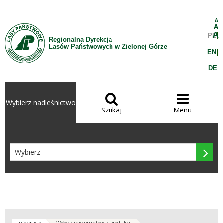
Przejdź do treści
A
A
A
PL
Regionalna Dyrekcja
Lasów Państwowych w Zielonej Górze
EN
DE


Wybierz nadleśnictwo
Szukaj
Menu

Informacje
Wyłączanie gruntów z produkcji